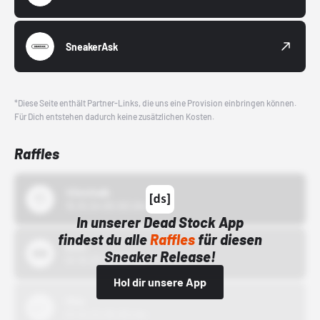
SneakerAsk
*Diese Seite enthält Partner-Links, die uns eine Provision einbringen können.
Für Dich entstehen dadurch keine zusätzlichen Kosten.
Raffles
43einhalb
15.10.24 00:00 Uhr
In unserer Dead Stock App
findest du alle
Raffles
für diesen
Bstn
Sneaker Release!
01.10.22 00:00 Uhr
Hol dir unsere App
Nike
01.10.22 00:00 Uhr