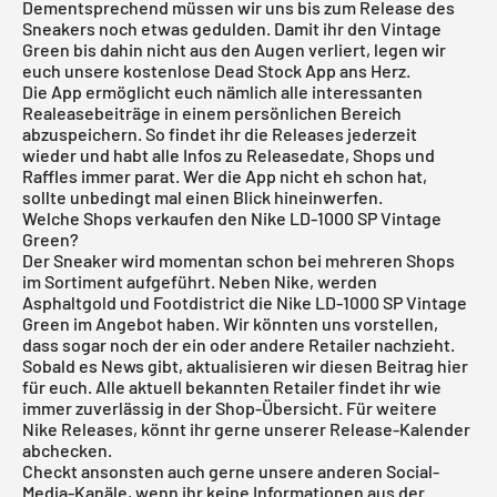
Dementsprechend müssen wir uns bis zum Release des
Sneakers noch etwas gedulden. Damit ihr den Vintage
Green bis dahin nicht aus den Augen verliert, legen wir
euch unsere kostenlose
Dead Stock App
ans Herz.
Die App ermöglicht euch nämlich alle interessanten
Realeasebeiträge in einem persönlichen Bereich
abzuspeichern. So findet ihr die Releases jederzeit
wieder und habt alle Infos zu Releasedate, Shops und
Raffles immer parat. Wer die App nicht eh schon hat,
sollte unbedingt mal einen Blick hineinwerfen.
Welche Shops verkaufen den Nike LD-1000 SP Vintage
Green?
Der Sneaker wird momentan schon bei mehreren Shops
im Sortiment aufgeführt. Neben Nike, werden
Asphaltgold und Footdistrict die
Nike LD-1000
SP Vintage
Green im Angebot haben. Wir könnten uns vorstellen,
dass sogar noch der ein oder andere Retailer nachzieht.
Sobald es News gibt, aktualisieren wir diesen Beitrag hier
für euch. Alle aktuell bekannten Retailer findet ihr wie
immer zuverlässig in der Shop-Übersicht. Für weitere
Nike
Releases, könnt ihr gerne unserer
Release-Kalender
abchecken.
Checkt ansonsten auch gerne unsere anderen Social-
Media-Kanäle, wenn ihr keine Informationen aus der