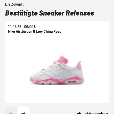
Die Zukunft
Bestätigte Sneaker Releases
10.08.26 - 09:00 Uhr
1
Nike Air Jordan 6 Low China Rose
N
Jetzt ansehen