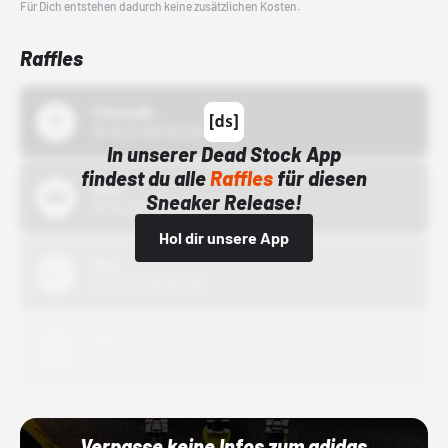
Für Dich entstehen dadurch keine zusätzlichen Kosten.
Raffles
43einhalb
15.10.24 00:00 Uhr
In unserer Dead Stock App
findest du alle
Raffles
für diesen
Bstn
Sneaker Release!
01.10.22 00:00 Uhr
Hol dir unsere App
Nike
01.10.22 00:00 Uhr
Adidas
01.10.22 00:00 Uhr
Verpasse keine Infos zum adidas