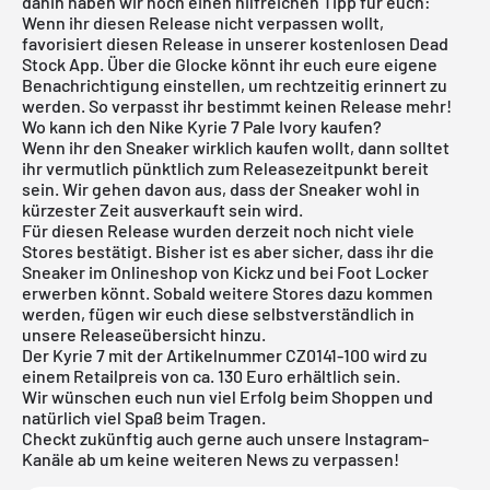
dahin haben wir noch einen hilfreichen Tipp für euch:
Wenn ihr diesen Release nicht verpassen wollt,
favorisiert diesen Release in unserer
kostenlosen Dead
Stock App
. Über die Glocke könnt ihr euch eure eigene
Benachrichtigung einstellen, um rechtzeitig erinnert zu
werden. So verpasst ihr bestimmt keinen Release mehr!
Wo kann ich den Nike Kyrie 7 Pale Ivory kaufen?
Wenn ihr den Sneaker wirklich kaufen wollt, dann solltet
ihr vermutlich pünktlich zum Releasezeitpunkt bereit
sein. Wir gehen davon aus, dass der Sneaker wohl in
kürzester Zeit ausverkauft sein wird.
Für diesen Release wurden derzeit noch nicht viele
Stores bestätigt. Bisher ist es aber sicher, dass ihr die
Sneaker im
Onlineshop von Kickz
und bei
Foot Locker
erwerben könnt. Sobald weitere Stores dazu kommen
werden, fügen wir euch diese selbstverständlich in
unsere
Releaseübersicht
hinzu.
Der Kyrie 7 mit der Artikelnummer CZ0141-100 wird zu
einem Retailpreis von ca. 130 Euro erhältlich sein.
Wir wünschen euch nun viel Erfolg beim Shoppen und
natürlich viel Spaß beim Tragen.
Checkt zukünftig auch gerne auch unsere Instagram-
Kanäle ab um keine weiteren News zu verpassen!