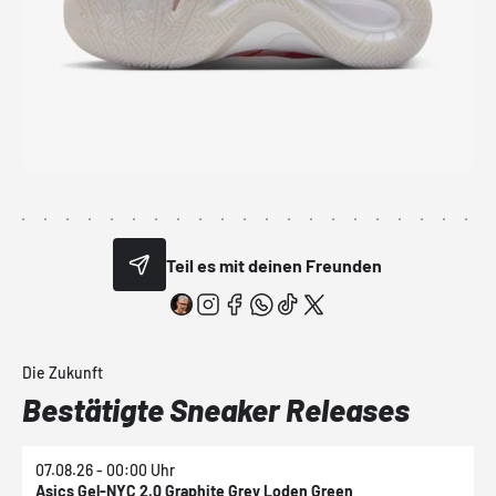
Teil es mit deinen Freunden
Die Zukunft
Bestätigte Sneaker Releases
07.08.26 - 00:00 Uhr
0
Asics Gel-NYC 2.0 Graphite Grey Loden Green
A