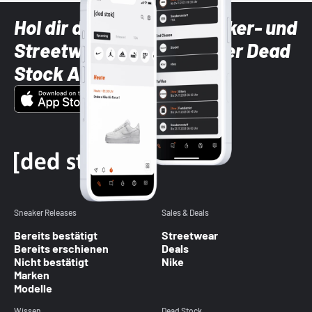
Hol dir die neuesten Sneaker- und
Streetwear-Brands mit der Dead
Stock App
Sneaker Releases
Sales & Deals
Bereits bestätigt
Streetwear
Bereits erschienen
Deals
Nicht bestätigt
Nike
Marken
Modelle
Wissen
Dead Stock