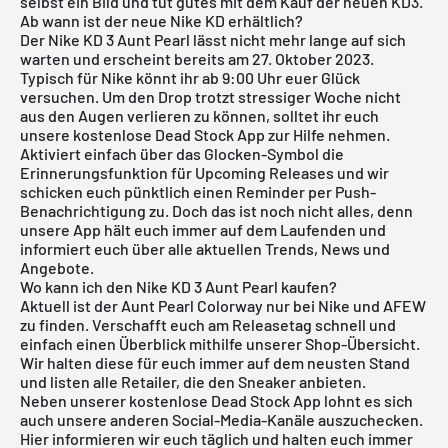
selbst ein Bild und tut gutes mit dem Kauf der neuen KD3.
Ab wann ist der neue Nike KD erhältlich?
Der Nike KD 3 Aunt Pearl lässt nicht mehr lange auf sich
warten und erscheint bereits am 27. Oktober 2023.
Typisch für
Nike
könnt ihr ab 9:00 Uhr euer Glück
versuchen. Um den Drop trotzt stressiger Woche nicht
aus den Augen verlieren zu können, solltet ihr euch
unsere
kostenlose Dead Stock App
zur Hilfe nehmen.
Aktiviert einfach über das Glocken-Symbol die
Erinnerungsfunktion für
Upcoming Releases
und wir
schicken euch pünktlich einen Reminder per Push-
Benachrichtigung zu. Doch das ist noch nicht alles, denn
unsere App hält euch immer auf dem Laufenden und
informiert euch über alle aktuellen Trends, News und
Angebote.
Wo kann ich den Nike KD 3 Aunt Pearl kaufen?
Aktuell ist der Aunt Pearl Colorway nur bei Nike und AFEW
zu finden. Verschafft euch am Releasetag schnell und
einfach einen Überblick mithilfe unserer Shop-Übersicht.
Wir halten diese für euch immer auf dem neusten Stand
und listen alle Retailer, die den Sneaker anbieten.
Neben unserer
kostenlose Dead Stock App
lohnt es sich
auch unsere anderen Social-Media-Kanäle auszuchecken.
Hier informieren wir euch täglich und halten euch immer