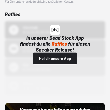
Für Dich entstehen dadurch keine zusätzlichen Kosten.
Raffles
43einhalb
15.10.24 00:00 Uhr
In unserer Dead Stock App
findest du alle
Raffles
für diesen
Bstn
Sneaker Release!
01.10.22 00:00 Uhr
Hol dir unsere App
Nike
01.10.22 00:00 Uhr
Adidas
01.10.22 00:00 Uhr
Verpasse keine Infos zum adidas