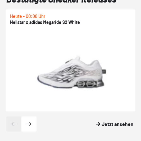
Heute - 00:00 Uhr
H
Hellstar x adidas Megaride S2 White
N
Jetzt ansehen