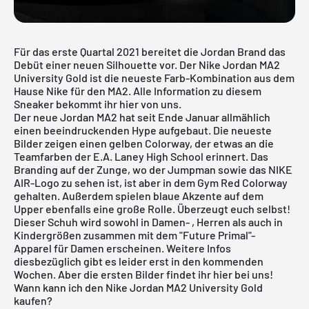
Für das erste Quartal 2021 bereitet die
Jordan Brand
das
Debüt einer neuen Silhouette vor. Der Nike Jordan MA2
University Gold ist die neueste Farb-Kombination aus dem
Hause Nike für den MA2. Alle Information zu diesem
Sneaker bekommt ihr hier von uns.
Der neue Jordan MA2 hat seit Ende Januar allmählich
einen beeindruckenden Hype aufgebaut. Die neueste
Bilder zeigen einen gelben Colorway, der etwas an die
Teamfarben der E.A. Laney High School erinnert. Das
Branding auf der Zunge, wo der Jumpman sowie das NIKE
AIR-Logo zu sehen ist, ist aber in dem Gym Red Colorway
gehalten. Außerdem spielen blaue Akzente auf dem
Upper ebenfalls eine große Rolle. Überzeugt euch selbst!
Dieser Schuh wird sowohl in Damen- , Herren als auch in
Kindergrößen zusammen mit dem "Future Primal"-
Apparel für Damen erscheinen. Weitere Infos
diesbezüglich gibt es leider erst in den kommenden
Wochen. Aber die ersten Bilder findet ihr hier bei uns!
Wann kann ich den Nike Jordan MA2 University Gold
kaufen?