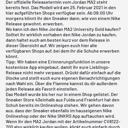
Der offizielle Releasetermin vom Jordan MA2 steht
bereits fest. Das Modell wird am 25. Februar 2021 in den
hier aufgeführten Shops verfügbar sein. Ab 09:00 Uhr
morgens könnt ihr den Sneaker dann, wie von einem Nike
Release gewohnt, erwerben.
Wo kann ich den Nike Jordan MA2 University Gold kaufen?
Solltet ihr wirklich vorhaben den Nike
Jordan
zu kaufen,
dann haltet euch am besten kurz vor dem Release in
dieser Übersicht auf. Wir zeigen euch hier alle
verfügbaren Shops auf, bei dem ihr die Schuhe erwerben
könnt.
Tipp: Wir haben eine Erinnerungsfunktion in unsere
kostenlose App
eingebaut, damit ihr eure Lieblings-
Release nicht mehr verpasst. Drückt dafür einfach auf die
Glocke und stellt euch eure eigenen Benachrichtigungen
nach Wahl ein. Über die Flamme kannst du dir außerdem
jeden Release als Favorit einstellen.
Das Modell wurde bis her nur in einem Shop gelistet. Der
Sneaker Store 43einhalb
aus Fulda und Frankfurt hat den
Schuh bereits im Onlineshop stehen. Wir gehen davon
aus, dass der Sneaker ebenfalls im hauseigenen
Nike
Onlineshop
oder der
Nike SNKRS App
auftauchen wird.
Wenn ihr den MA2 Jordan mit der Artikelnummer CV8122-
700 also wirklich kaufen wollen, klickt euch einfach durch