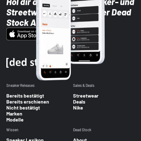
Hol dir die neuesten Sneaker- und
Streetwear-Brands mit der Dead
Stock App
Sneaker Releases
Sales & Deals
Bereits bestätigt
Streetwear
Bereits erschienen
Deals
Nicht bestätigt
Nike
Marken
Modelle
Wissen
Dead Stock
Sneaker Lexikon
About