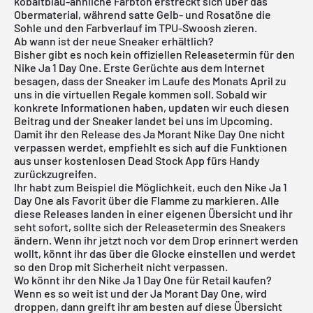
kobaltblau-ähnliche Farbton erstreckt sich über das
Obermaterial, während satte Gelb- und Rosatöne die
Sohle und den Farbverlauf im TPU-Swoosh zieren.
Ab wann ist der neue Sneaker erhältlich?
Bisher gibt es noch kein offiziellen Releasetermin für den
Nike Ja 1 Day One. Erste Gerüchte aus dem Internet
besagen, dass der Sneaker im Laufe des Monats April zu
uns in die virtuellen Regale kommen soll. Sobald wir
konkrete Informationen haben, updaten wir euch diesen
Beitrag und der Sneaker landet bei uns im Upcoming.
Damit ihr den Release des Ja Morant Nike Day One nicht
verpassen werdet, empfiehlt es sich auf die Funktionen
aus unser
kostenlosen Dead Stock App
fürs Handy
zurückzugreifen.
Ihr habt zum Beispiel die Möglichkeit, euch den Nike Ja 1
Day One als Favorit über die Flamme zu markieren. Alle
diese Releases landen in einer eigenen Übersicht und ihr
seht sofort, sollte sich der Releasetermin des Sneakers
ändern. Wenn ihr jetzt noch vor dem Drop erinnert werden
wollt, könnt ihr das über die Glocke einstellen und werdet
so den Drop mit Sicherheit nicht verpassen.
Wo könnt ihr den Nike Ja 1 Day One für Retail kaufen?
Wenn es so weit ist und der Ja Morant Day One, wird
droppen, dann greift ihr am besten auf diese Übersicht