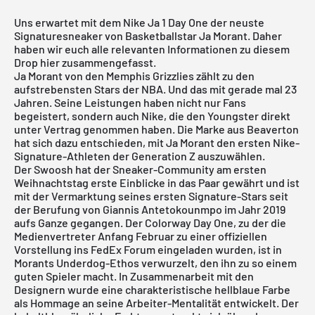
Uns erwartet mit dem Nike Ja 1 Day One der neuste
Signaturesneaker von Basketballstar Ja Morant. Daher
haben wir euch alle relevanten Informationen zu diesem
Drop hier zusammengefasst.
Ja Morant von den Memphis Grizzlies zählt zu den
aufstrebensten Stars der NBA. Und das mit gerade mal 23
Jahren. Seine Leistungen haben nicht nur Fans
begeistert, sondern auch
Nike
, die den Youngster direkt
unter Vertrag genommen haben. Die Marke aus Beaverton
hat sich dazu entschieden, mit Ja Morant den ersten Nike-
Signature-Athleten der Generation Z auszuwählen.
Der Swoosh hat der Sneaker-Community am ersten
Weihnachtstag erste Einblicke in das Paar gewährt und ist
mit der Vermarktung seines ersten Signature-Stars seit
der Berufung von Giannis Antetokounmpo im Jahr 2019
aufs Ganze gegangen. Der Colorway Day One, zu der die
Medienvertreter Anfang Februar zu einer offiziellen
Vorstellung ins FedEx Forum eingeladen wurden, ist in
Morants Underdog-Ethos verwurzelt, den ihn zu so einem
guten Spieler macht. In Zusammenarbeit mit den
Designern wurde eine charakteristische hellblaue Farbe
als Hommage an seine Arbeiter-Mentalität entwickelt. Der