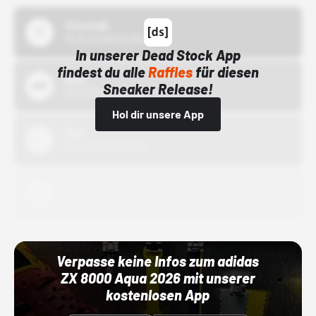
43einhalb
15.10.24 00:00 Uhr
In unserer Dead Stock App
findest du alle
Raffles
für diesen
Bstn
Sneaker Release!
01.10.22 00:00 Uhr
Hol dir unsere App
Nike
01.10.22 00:00 Uhr
Adidas
01.10.22 00:00 Uhr
Verpasse keine Infos zum adidas
ZX 8000 Aqua 2026 mit unserer
kostenlosen App