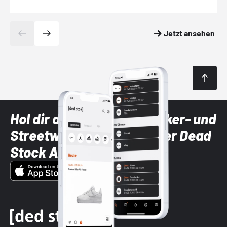
Jetzt ansehen
Hol dir die neuesten Sneaker- und
Streetwear-Brands mit der Dead
Stock App