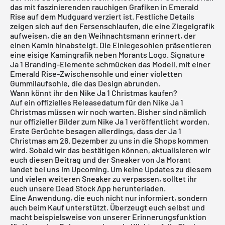
das mit faszinierenden rauchigen Grafiken in Emerald
Rise auf dem Mudguard verziert ist. Festliche Details
zeigen sich auf den Fersenschlaufen, die eine Ziegelgrafik
aufweisen, die an den Weihnachtsmann erinnert, der
einen Kamin hinabsteigt. Die Einlegesohlen präsentieren
eine eisige Kamingrafik neben Morants Logo. Signature
Ja 1 Branding-Elemente schmücken das Modell, mit einer
Emerald Rise-Zwischensohle und einer violetten
Gummilaufsohle, die das Design abrunden.
Wann könnt ihr den Nike Ja 1 Christmas kaufen?
Auf ein offizielles Releasedatum für den Nike Ja 1
Christmas müssen wir noch warten. Bisher sind nämlich
nur offizieller Bilder zum Nike Ja 1 veröffentlicht worden.
Erste Gerüchte besagen allerdings, dass der Ja 1
Christmas am 26. Dezember zu uns in die Shops kommen
wird. Sobald wir das bestätigen können, aktualisieren wir
euch diesen Beitrag und der Sneaker von Ja Morant
landet bei uns im Upcoming. Um keine Updates zu diesem
und vielen weiteren Sneaker zu verpassen, solltet ihr
euch unsere
Dead Stock App
herunterladen.
Eine Anwendung, die euch nicht nur informiert, sondern
auch beim Kauf unterstützt. Überzeugt euch selbst und
macht beispielsweise von unserer Erinnerungsfunktion