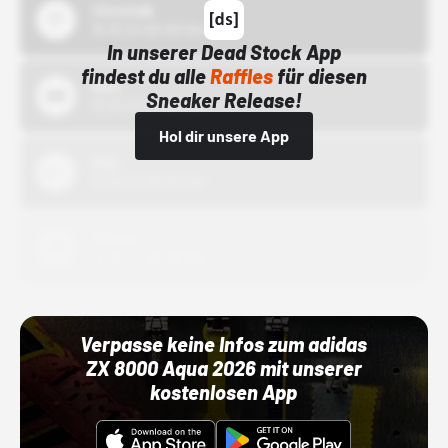
43einhalb
15.10.24 00:00 Uhr
In unserer Dead Stock App
findest du alle
Raffles
für diesen
Bstn
Sneaker Release!
01.10.22 00:00 Uhr
Hol dir unsere App
Nike
01.10.22 00:00 Uhr
Adidas
01.10.22 00:00 Uhr
Verpasse keine Infos zum adidas
ZX 8000 Aqua 2026 mit unserer
kostenlosen App