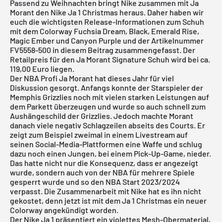
Passend zu Weihnachten bringt Nike zusammen mit Ja
Morant den Nike Ja 1 Christmas heraus. Daher haben wir
euch die wichtigsten Release-Informationen zum Schuh
mit dem Colorway Fuchsia Dream, Black, Emerald Rise,
Magic Ember und Canyon Purple und der Artikelnummer
FV5558-500 in diesem Beitrag zusammengefasst. Der
Retailpreis für den Ja Morant Signature Schuh wird bei ca.
119,00 Euro liegen.
Der NBA Profi Ja Morant hat dieses Jahr für viel
Diskussion gesorgt. Anfangs konnte der Starspieler der
Memphis Grizzlies noch mit vielen starken Leistungen auf
dem Parkett überzeugen und wurde so auch schnell zum
Aushängeschild der Grizzlies. Jedoch machte Morant
danach viele negativ Schlagzeilen abseits des Courts. Er
zeigt zum Beispiel zweimal in einem Livestream auf
seinen Social-Media-Plattformen eine Waffe und schlug
dazu noch einen Jungen, bei einem Pick-Up-Game, nieder.
Das hatte nicht nur die Konsequenz, dass er angezeigt
wurde, sondern auch von der NBA für mehrere Spiele
gesperrt wurde und so den NBA Start 2023/2024
verpasst. Die Zusammenarbeit mit
Nike
hat es ihn nicht
gekostet, denn jetzt ist mit dem Ja 1 Christmas ein neuer
Colorway angekündigt worden.
Der Nike Ja 1 präsentiert ein violettes Mesh-Obermaterial,