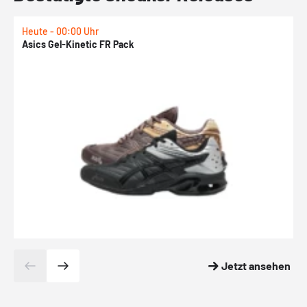
Heute - 00:00 Uhr
H
Asics Gel-Kinetic FR Pack
N
Jetzt ansehen