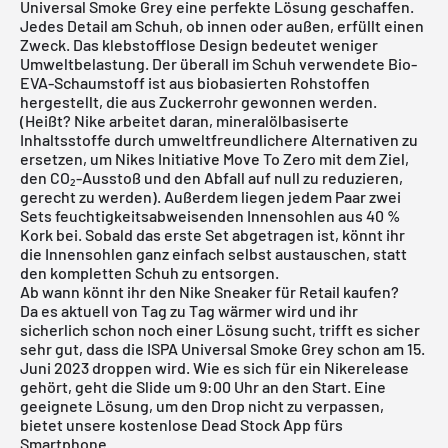
Universal Smoke Grey eine perfekte Lösung geschaffen.
Jedes Detail am Schuh, ob innen oder außen, erfüllt einen
Zweck. Das klebstofflose Design bedeutet weniger
Umweltbelastung. Der überall im Schuh verwendete Bio-
EVA-Schaumstoff ist aus biobasierten Rohstoffen
hergestellt, die aus Zuckerrohr gewonnen werden.
(Heißt? Nike arbeitet daran, mineralölbasiserte
Inhaltsstoffe durch umweltfreundlichere Alternativen zu
ersetzen, um Nikes Initiative Move To Zero mit dem Ziel,
den CO₂-Ausstoß und den Abfall auf null zu reduzieren,
gerecht zu werden). Außerdem liegen jedem Paar zwei
Sets feuchtigkeitsabweisenden Innensohlen aus 40 %
Kork bei. Sobald das erste Set abgetragen ist, könnt ihr
die Innensohlen ganz einfach selbst austauschen, statt
den kompletten Schuh zu entsorgen.
Ab wann könnt ihr den Nike Sneaker für Retail kaufen?
Da es aktuell von Tag zu Tag wärmer wird und ihr
sicherlich schon noch einer Lösung sucht, trifft es sicher
sehr gut, dass die ISPA Universal Smoke Grey schon am 15.
Juni 2023 droppen wird. Wie es sich für ein Nikerelease
gehört, geht die Slide um 9:00 Uhr an den Start. Eine
geeignete Lösung, um den Drop nicht zu verpassen,
bietet unsere
kostenlose Dead Stock App
fürs
Smartphone.