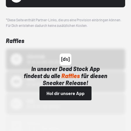
*Diese Seite enthält Partner-Links, die uns eine Provision einbringen können.
Für Dich entstehen dadurch keine zusätzlichen Kosten.
Raffles
43einhalb
15.10.24 00:00 Uhr
In unserer Dead Stock App
findest du alle
Raffles
für diesen
Bstn
Sneaker Release!
01.10.22 00:00 Uhr
Hol dir unsere App
Nike
01.10.22 00:00 Uhr
Adidas
01.10.22 00:00 Uhr