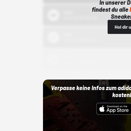
In unserer 
findest du alle
Bstn
Sneaker
01.10.22 00:00 Uhr
Hol dir
Nike
01.10.22 00:00 Uhr
Adidas
01.10.22 00:00 Uhr
Verpasse keine Infos zum adid
kosten