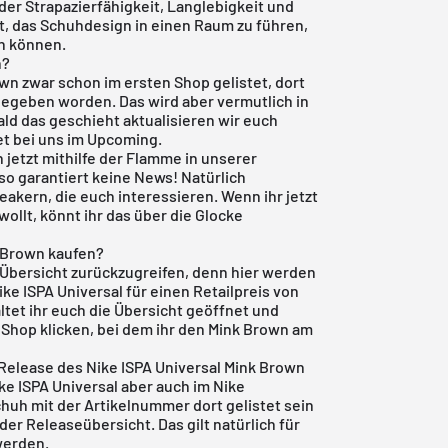
 der Strapazierfähigkeit, Langlebigkeit und
et, das Schuhdesign in einen Raum zu führen,
n können.
n?
own zwar schon im ersten Shop gelistet, dort
gegeben worden. Das wird aber vermutlich in
d das geschieht aktualisieren wir euch
et bei uns im Upcoming.
jetzt mithilfe der Flamme in unserer
so garantiert keine News! Natürlich
eakern, die euch interessieren. Wenn ihr jetzt
llt, könnt ihr das über die Glocke
k Brown kaufen?
 Übersicht zurückzugreifen, denn hier werden
Nike ISPA Universal für einen Retailpreis von
tet ihr euch die Übersicht geöffnet und
Shop klicken, bei dem ihr den Mink Brown am
 Release des Nike ISPA Universal Mink Brown
ike ISPA Universal aber auch im Nike
huh mit der Artikelnummer dort gelistet sein
 der
Releaseübersicht
. Das gilt natürlich für
werden.