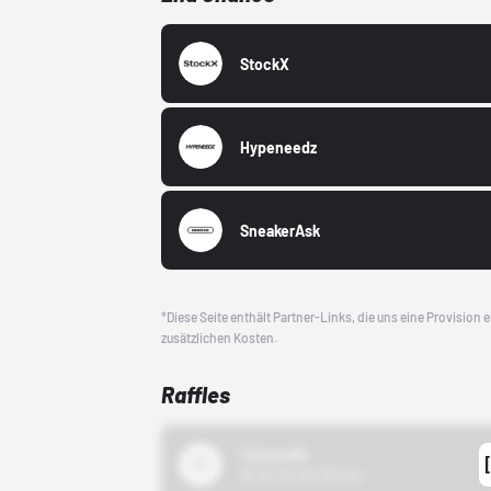
StockX
Hypeneedz
SneakerAsk
*Diese Seite enthält Partner-Links, die uns eine Provision
zusätzlichen Kosten.
Raffles
43einhalb
15.10.24 00:00 Uhr