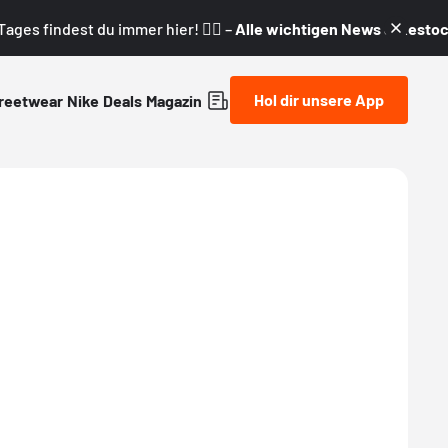
ages findest du immer hier! 👇🏼 –
Alle wichtigen News & Restock
Hol dir unsere App
reetwear
Nike
Deals
Magazin