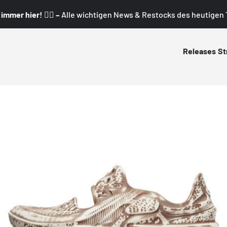
mmer hier! 👇🏼 –
Alle wichtigen News & Restocks des heutigen T
Releases
St