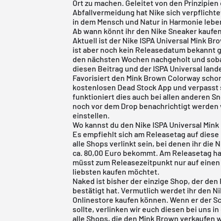
Ort zu machen. Geleitet von den Prinzipien
Abfallvermeidung hat Nike sich verpflicht
in dem Mensch und Natur in Harmonie lebe
Ab wann könnt ihr den Nike Sneaker kaufe
Aktuell ist der Nike ISPA Universal Mink Br
ist aber noch kein Releasedatum bekannt 
den nächsten Wochen nachgeholt und sobal
diesen Beitrag und der ISPA Universal land
Favorisiert den Mink Brown Colorway schon 
kostenlosen Dead Stock App
und verpasst 
funktioniert dies auch bei allen anderen Sn
noch vor dem Drop benachrichtigt werden wo
einstellen.
Wo kannst du den Nike ISPA Universal Min
Es empfiehlt sich am Releasetag auf diese
alle Shops verlinkt sein, bei denen ihr die 
ca. 80,00 Euro bekommt. Am Releasetag hal
müsst zum Releasezeitpunkt nur auf einen 
liebsten kaufen möchtet.
Naked ist bisher der einzige Shop, der den
bestätigt hat. Vermutlich werdet ihr den N
Onlinestore kaufen können. Wenn er der Sc
sollte, verlinken wir euch diesen bei uns in
alle Shops, die den Mink Brown verkaufen 