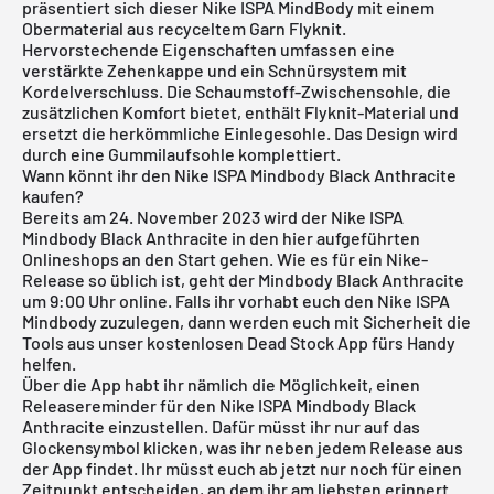
präsentiert sich dieser Nike ISPA MindBody mit einem
Obermaterial aus recyceltem Garn Flyknit.
Hervorstechende Eigenschaften umfassen eine
verstärkte Zehenkappe und ein Schnürsystem mit
Kordelverschluss. Die Schaumstoff-Zwischensohle, die
zusätzlichen Komfort bietet, enthält Flyknit-Material und
ersetzt die herkömmliche Einlegesohle. Das Design wird
durch eine Gummilaufsohle komplettiert.
Wann könnt ihr den Nike ISPA Mindbody Black Anthracite
kaufen?
Bereits am 24. November 2023 wird der Nike ISPA
Mindbody Black Anthracite in den hier aufgeführten
Onlineshops an den Start gehen. Wie es für ein Nike-
Release so üblich ist, geht der Mindbody Black Anthracite
um 9:00 Uhr online. Falls ihr vorhabt euch den Nike ISPA
Mindbody zuzulegen, dann werden euch mit Sicherheit die
Tools aus unser
kostenlosen Dead Stock App
fürs Handy
helfen.
Über die App habt ihr nämlich die Möglichkeit, einen
Releasereminder für den Nike ISPA Mindbody Black
Anthracite einzustellen. Dafür müsst ihr nur auf das
Glockensymbol klicken, was ihr neben jedem Release aus
der App findet. Ihr müsst euch ab jetzt nur noch für einen
Zeitpunkt entscheiden, an dem ihr am liebsten erinnert