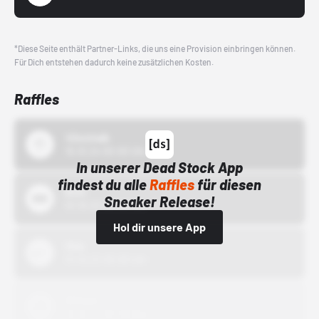
*Diese Seite enthält Partner-Links, die uns eine Provision einbringen können.
Für Dich entstehen dadurch keine zusätzlichen Kosten.
Raffles
43einhalb
15.10.24 00:00 Uhr
In unserer Dead Stock App
findest du alle
Raffles
für diesen
Bstn
Sneaker Release!
01.10.22 00:00 Uhr
Hol dir unsere App
Nike
01.10.22 00:00 Uhr
Adidas
01.10.22 00:00 Uhr