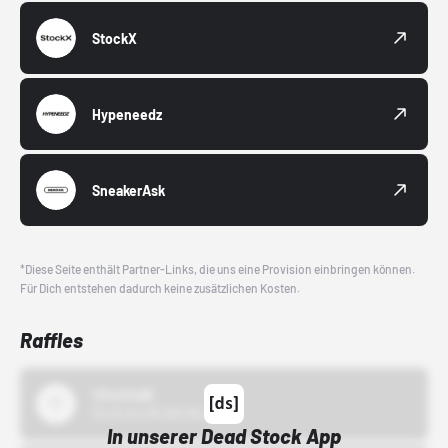
StockX
Hypeneedz
SneakerAsk
*Diese Seite enthält Partner-Links, die uns eine Provision einbringen können.
Für Dich entstehen dadurch keine zusätzlichen Kosten.
Raffles
43einhalb
15.10.24 00:00 Uhr
In unserer Dead Stock App