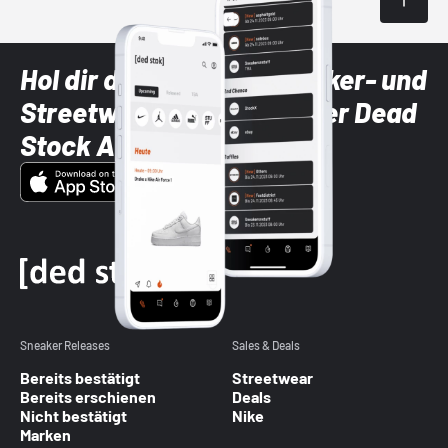
Hol dir die neuesten Sneaker- und
Streetwear-Brands mit der Dead
Stock App
Sneaker Releases
Sales & Deals
Bereits bestätigt
Streetwear
Bereits erschienen
Deals
Nicht bestätigt
Nike
Marken