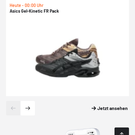
Heute - 00:00 Uhr
H
Asics Gel-Kinetic FR Pack
N
Jetzt ansehen