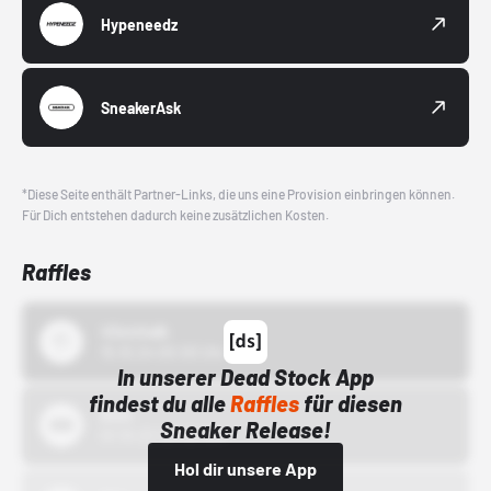
Hypeneedz
SneakerAsk
*Diese Seite enthält Partner-Links, die uns eine Provision einbringen können.
Für Dich entstehen dadurch keine zusätzlichen Kosten.
Raffles
43einhalb
15.10.24 00:00 Uhr
In unserer Dead Stock App
findest du alle
Raffles
für diesen
Bstn
Sneaker Release!
01.10.22 00:00 Uhr
Hol dir unsere App