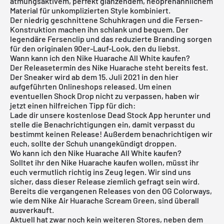
atmungsaktivem, perfekt glänzendem, neoprenähnlichem
Material für unkomplizierten Style kombiniert.
Der niedrig geschnittene Schuhkragen und die Fersen-
Konstruktion machen ihn schlank und bequem. Der
legendäre Fersenclip und das reduzierte Branding sorgen
für den originalen 90er-Lauf-Look, den du liebst.
Wann kann ich den Nike Huarache All White kaufen?
Der Releasetermin des Nike Huarache steht bereits fest.
Der Sneaker wird ab dem 15. Juli 2021 in den hier
aufgeführten Onlineshops released. Um einen
eventuellen Shock Drop nicht zu verpassen, haben wir
jetzt einen hilfreichen Tipp für dich:
Lade dir unsere
kostenlose Dead Stock App
herunter und
stelle die Benachrichtigungen ein, damit verpasst du
bestimmt keinen Release! Außerdem benachrichtigen wir
euch, sollte der Schuh unangekündigt droppen.
Wo kann ich den Nike Huarache All White kaufen?
Solltet ihr den Nike Huarache kaufen wollen, müsst ihr
euch vermutlich richtig ins Zeug legen. Wir sind uns
sicher, dass dieser Release ziemlich gefragt sein wird.
Bereits die vergangenen Releases von den OG Colorways,
wie dem
Nike Air Huarache Scream Green
, sind überall
ausverkauft.
Aktuell hat zwar noch kein weiteren Stores, neben dem