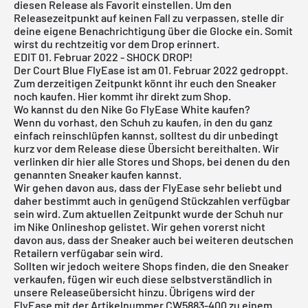
diesen Release als Favorit einstellen. Um den
Releasezeitpunkt auf keinen Fall zu verpassen, stelle dir
deine eigene Benachrichtigung über die Glocke ein. Somit
wirst du rechtzeitig vor dem Drop erinnert.
EDIT 01. Februar 2022 - SHOCK DROP!
Der Court Blue FlyEase ist am 01. Februar 2022 gedroppt.
Zum derzeitigen Zeitpunkt könnt ihr euch den Sneaker
noch kaufen. Hier kommt ihr
direkt zum Shop
.
Wo kannst du den Nike Go FlyEase White kaufen?
Wenn du vorhast, den Schuh zu kaufen, in den du ganz
einfach reinschlüpfen kannst, solltest du dir unbedingt
kurz vor dem Release diese Übersicht bereithalten. Wir
verlinken dir hier alle Stores und Shops, bei denen du den
genannten Sneaker kaufen kannst.
Wir gehen davon aus, dass der FlyEase sehr beliebt und
daher bestimmt auch in genügend Stückzahlen verfügbar
sein wird. Zum aktuellen Zeitpunkt wurde der Schuh nur
im
Nike Onlineshop
gelistet. Wir gehen vorerst nicht
davon aus, dass der Sneaker auch bei weiteren deutschen
Retailern verfügabar sein wird.
Sollten wir jedoch weitere Shops finden, die den Sneaker
verkaufen, fügen wir euch diese selbstverständlich in
unsere
Releaseübersicht
hinzu. Übrigens wird der
FlyEase mit der Artikelnummer CW5883-400 zu einem