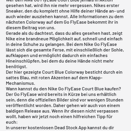
gesehen hat, wird ihn nie mehr vergessen. Nikes erster
Sneaker, den du komplett ohne Hilfe deiner Hände an- und
auch wieder ausziehen kannst. Alle Informationen zu dem
nächsten Colorway auf dem Go FlyEase bekommt ihr in
diesem Beitrag von uns.
Gerade als du dachtest, dass du alles gesehen hast, zeigt
Nike eine brandneue Möglichkeit auf, schnell und einfach
in deine Schuhe zu gelangen. Bei dem
Nike
Go FlyEase
lässt sich die gesamte Ferse, mit einschließlich der Sohle,
aufklappen und ermöglicht dadurch ein einfaches
Hineinschlüpfen, bei dem du deine Hände nicht mehr
benötigst.
Der hier gezeigte Court Blue Colorway besticht durch ein
sattes Blau, mit roten Akzenten auf dem Klapp-
Mechanismus.
Wann kannst du den Nike Go FlyEase Court Blue kaufen?
Der Go FlyEase wird bereits in Kürze bei uns erhältlich
sein, denn die offiziellen Bilder sind vor wenigen Stunden
veröffentlicht worden. Daher gehen wir auch von einem
baldigen Release aus. Wenn ihr diesen nicht verpassen
wollt, haben wir jetzt noch einen hilfreichen Tipp für
euch:
In unserer
kostenlosen Dead Stock App
kannst du dir