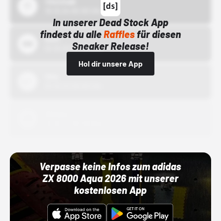
43einhalb
15.10.24 00:00 Uhr
In unserer Dead Stock App
findest du alle
Raffles
für diesen
Bstn
Sneaker Release!
01.10.22 00:00 Uhr
Hol dir unsere App
Nike
01.10.22 00:00 Uhr
Adidas
01.10.22 00:00 Uhr
Verpasse keine Infos zum adidas
ZX 8000 Aqua 2026 mit unserer
kostenlosen App