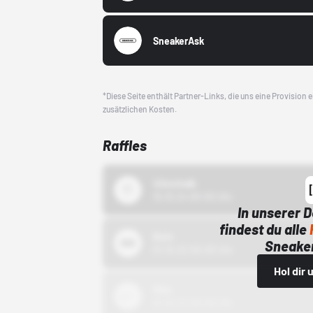
SneakerAsk
*Diese Seite enthält Partner-Links, die uns eine Provision
zusätzlichen Kosten.
Raffles
43einhalb
15.10.24 00:00 Uhr
In unserer 
findest du alle
Bstn
Sneaker
01.10.22 00:00 Uhr
Hol dir
Nike
01.10.22 00:00 Uhr