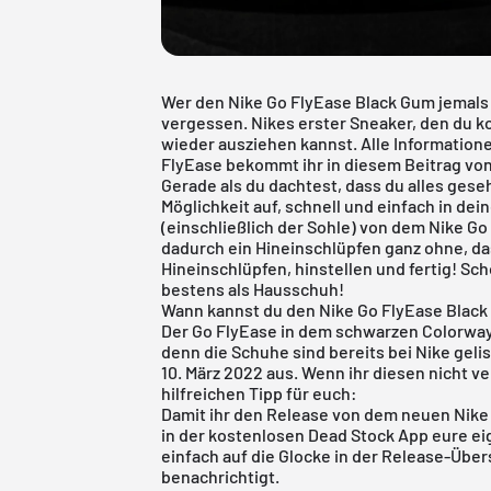
Wer den Nike Go FlyEase Black Gum jemals 
vergessen. Nikes erster Sneaker, den du k
wieder ausziehen kannst. Alle Informatio
FlyEase bekommt ihr in diesem Beitrag von
Gerade als du dachtest, dass du alles gese
Möglichkeit auf, schnell und einfach in de
(einschließlich der Sohle) von dem Nike Go
dadurch ein Hineinschlüpfen ganz ohne, d
Hineinschlüpfen, hinstellen und fertig! Scho
bestens als Hausschuh!
Wann kannst du den Nike Go FlyEase Blac
Der Go FlyEase in dem schwarzen Colorway w
denn die Schuhe sind bereits bei Nike gel
10. März 2022 aus. Wenn ihr diesen nicht ve
hilfreichen Tipp für euch:
Damit ihr den Release von dem neuen Nike S
in der
kostenlosen Dead Stock App
eure ei
einfach auf die Glocke in der Release-Über
benachrichtigt.