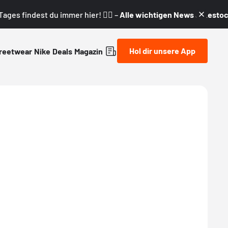
ages findest du immer hier! 👇🏼 –
Alle wichtigen News & Restock
Hol dir unsere App
reetwear
Nike
Deals
Magazin