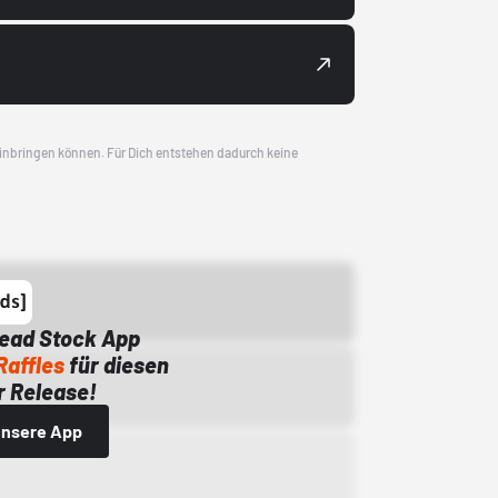
 einbringen können. Für Dich entstehen dadurch keine
Dead Stock App
Raffles
für diesen
 Release!
 unsere App