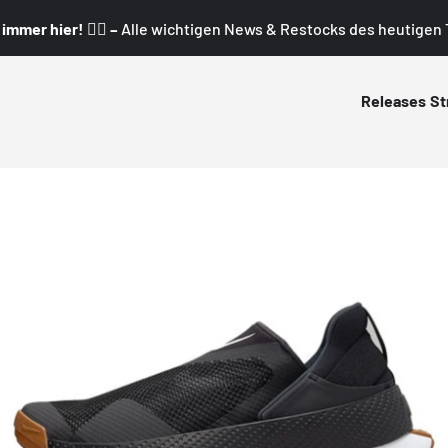
mmer hier! 👇🏼 –
Alle wichtigen News & Restocks des heutigen T
Releases
St