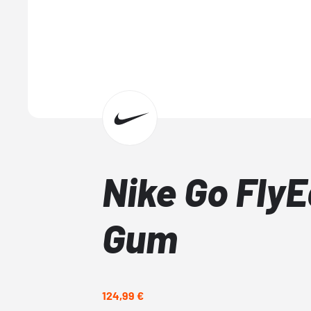
Nike Go Fly
Gum
124,99 €