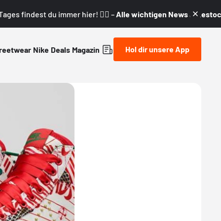
ages findest du immer hier! 👇🏼 –
Alle wichtigen News & Restock
Hol dir unsere App
reetwear
Nike
Deals
Magazin