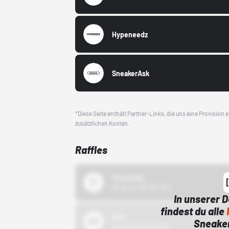
Hypeneedz
SneakerAsk
*Diese Seite enthält Partner-Links, die uns eine Provision
zusätzlichen Kosten.
Raffles
43einhalb
15.10.24 00:00 Uhr
In unserer 
findest du alle
Bstn
Sneaker
01.10.22 00:00 Uhr