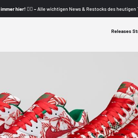
mmer hier! 👇🏼 –
Alle wichtigen News & Restocks des heutigen T
Releases
St