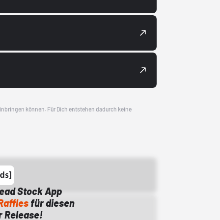
 einbringen können. Für Dich entstehen dadurch keine
Dead Stock App
Raffles
für diesen
 Release!