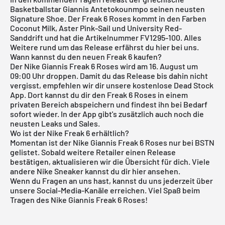
Basketballstar
Giannis Antetokounmpo
seinen neusten
Signature Shoe
. Der Freak 6 Roses kommt in den Farben
Coconut Milk, Aster Pink-Sail und University Red-
Sanddrift und hat die Artikelnummer FV1295-100. Alles
Weitere rund um das Release erfährst du hier bei uns.
Wann kannst du den neuen Freak 6 kaufen?
Der Nike Giannis Freak 6 Roses wird am 16. August um
09:00 Uhr droppen. Damit du das Release bis dahin nicht
vergisst, empfehlen wir dir unsere
kostenlose Dead Stock
App
. Dort kannst du dir den Freak 6 Roses in einem
privaten Bereich abspeichern und findest ihn bei Bedarf
sofort wieder. In der App gibt's zusätzlich auch noch die
neusten Leaks und Sales.
Wo ist der Nike Freak 6 erhältlich?
Momentan ist der Nike Giannis Freak 6 Roses nur bei
BSTN
gelistet. Sobald weitere Retailer einen Release
bestätigen, aktualisieren wir die Übersicht für dich. Viele
andere
Nike
Sneaker kannst du dir
hier
ansehen.
Wenn du Fragen an uns hast, kannst du uns jederzeit über
unsere Social-Media-Kanäle erreichen. Viel Spaß beim
Tragen des Nike Giannis Freak 6 Roses!