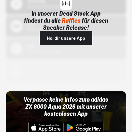
43einhalb
15.10.24 00:00 Uhr
In unserer Dead Stock App
findest du alle
Raffles
für diesen
Bstn
Sneaker Release!
01.10.22 00:00 Uhr
Hol dir unsere App
Nike
01.10.22 00:00 Uhr
Adidas
01.10.22 00:00 Uhr
Verpasse keine Infos zum adidas
ZX 8000 Aqua 2026 mit unserer
kostenlosen App