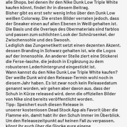
alle Shops, bei denen ihr den Nike Dunk Low Triple White
kaufen könnt, findet ihr in diesem Beitrag.
Bisher gibt es erst sehr wenig Infos über den Dunk Low
weißen Colorway. Die ersten Bilder verraten jedoch, dass
der Sneaker einen auf allen Ebenen in Weiß gehalten ist.
Die Basis und die Overlays des Obermaterials sind farblos
und passen zum schlichten Look der Schnürsenkel, der
Zwischensohle und des Swoosh.
Lediglich das Zungenetikett setzt einen dezenten Akzent,
dessen Branding in Schwarz gehalten ist, wie die Logos
auf der Innensohle. An anderer Stelle ziert eine Stickerei
die Ferse-lasche, die jedoch in Ergänzung zu dem
robusteren Lederhintergrund eingestickt ist.
Wann kannst du den Nike Dunk Low Triple White kaufen?
Der weiße Dunk wird den Release-Termin wohl noch in
diesem Jahr haben. Es ist zwar noch kein Releasedatum
genannt worden, wir gehen aber davon aus, dass der
Schuh in Kürze released wird, denn die offiziellen Bilder
von Nike sind bereits veröffentlicht worden.
Tipp: Speichert euch diesen Release in
unserer
kostenlosen Dead Stock App
als Favorit über die
Flamme ein, damit habt ihr den Schuh immer im Überblick.
Um den Releasezeitpunkt auf keinen Fall zu verpassen,
könnt ihr euch über die Glocke eure eigene