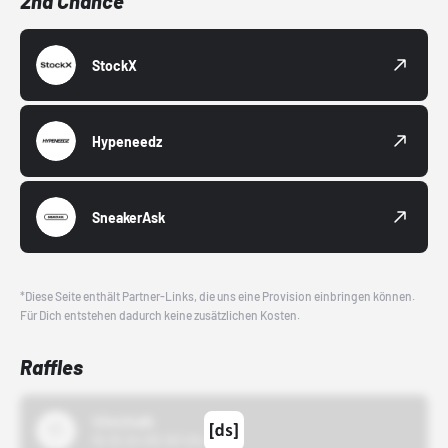
2nd Chance
StockX
Hypeneedz
SneakerAsk
*Diese Seite enthält Partner-Links, die uns eine Provision einbringen können.
Für Dich entstehen dadurch keine zusätzlichen Kosten.
Raffles
43einhalb
15.10.24 00:00 Uhr