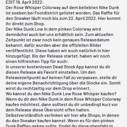
EDIT 19. April 2022:
Der Rose Whisper Colorway auf dem beliebten Nike Dunk
ist soeben bei Footdistrict gelistet worden. Das Raffle für
den Sneaker läuft noch bis zum 22. April 2022. Hier kommt
ihr
direkt zum Shop
.
Der
Nike Dunk Low
in dem pinken Colorway wird
demnächst auch bei uns erhältlich sein. Zum aktuellen
Zeitpunkt ist zwar noch kein genaues Releasedatum
bekannt, dafür wurden aber die offiziellen Bilder
veröffentlicht. Diese haben wir euch natürlich in hier
hinzugefügt. Bis der Release startet, haben wir noch
einen hilfreichen Tipp für euch:
In unserer
kostenlosen Dead Stock App
kannst du dir
diesen Release als Favorit einstellen. Um den
Releasezeitpunkt auf keinen Fall zu verpassen, stelle dir
deine eigene Benachrichtigung über die Glocke ein. Somit
wirst du rechtzeitig vor dem Drop erinnert.
Wo kannst du den Nike Dunk Low Rose Whisper kaufen?
Wenn du dir den Nike Dunk in dem Rose Whisper Colorway
kaufen möchtest, dann solltest du dir unbedingt kurz vor
dem Release diese Übersicht offen halten.
Selbstverständlich verlinken wir hier alle Shops, in denen
du den Sneaker kaufen kannst. Wenn es für den pinken
Dunk Raffles geben sollte, findet ihr diese ebenfalls in