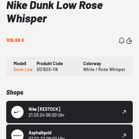
Nike Dunk Low Rose
Whisper
109,99 €
Modell
Produkt Code
Colorway
Dunk Low
DD1503-118
White / Rose Whisper
Shops
Nike
[RESTOCK]
21.03.24 09:00 Uhr
Asphaltgold
07.02.23 09:00 Uhr