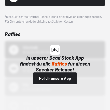
*Diese Seite enthält Partner-Links, die uns eine Provision einbringen können.
Für Dich entstehen dadurch keine zusätzlichen Kosten.
Raffles
43einhalb
15.10.24 00:00 Uhr
In unserer Dead Stock App
findest du alle
Raffles
für diesen
Bstn
Sneaker Release!
01.10.22 00:00 Uhr
Hol dir unsere App
Nike
01.10.22 00:00 Uhr
Adidas
01.10.22 00:00 Uhr