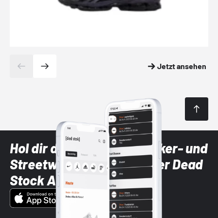
Jetzt ansehen
Hol dir die neuesten Sneaker- und
Streetwear-Brands mit der Dead
Stock App