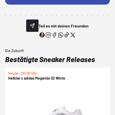
Teil es mit deinen Freunden
Die Zukunft
Bestätigte Sneaker Releases
Heute - 00:00 Uhr
H
Hellstar x adidas Megaride S2 White
N