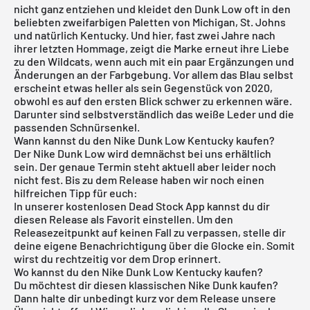
nicht ganz entziehen und kleidet den Dunk Low oft in den
beliebten zweifarbigen Paletten von Michigan, St. Johns
und natürlich Kentucky. Und hier, fast zwei Jahre nach
ihrer letzten Hommage, zeigt die Marke erneut ihre Liebe
zu den Wildcats, wenn auch mit ein paar Ergänzungen und
Änderungen an der Farbgebung. Vor allem das Blau selbst
erscheint etwas heller als sein Gegenstück von 2020,
obwohl es auf den ersten Blick schwer zu erkennen wäre.
Darunter sind selbstverständlich das weiße Leder und die
passenden Schnürsenkel.
Wann kannst du den Nike Dunk Low Kentucky kaufen?
Der
Nike Dunk Low
wird demnächst bei uns erhältlich
sein. Der genaue Termin steht aktuell aber leider noch
nicht fest. Bis zu dem Release haben wir noch einen
hilfreichen Tipp für euch:
In unserer
kostenlosen Dead Stock App
kannst du dir
diesen Release als Favorit einstellen. Um den
Releasezeitpunkt auf keinen Fall zu verpassen, stelle dir
deine eigene Benachrichtigung über die Glocke ein. Somit
wirst du rechtzeitig vor dem Drop erinnert.
Wo kannst du den Nike Dunk Low Kentucky kaufen?
Du möchtest dir diesen klassischen Nike Dunk kaufen?
Dann halte dir unbedingt kurz vor dem Release unsere