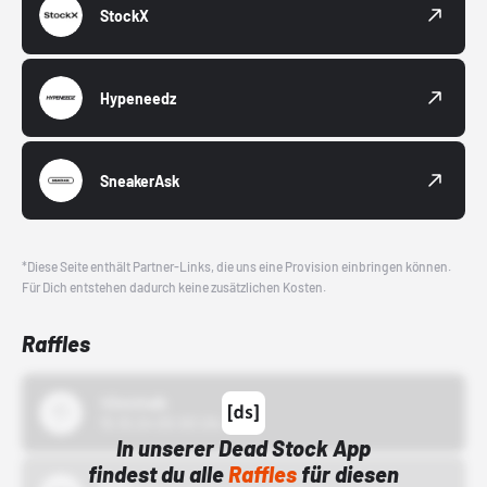
StockX
Hypeneedz
SneakerAsk
*Diese Seite enthält Partner-Links, die uns eine Provision einbringen können.
Für Dich entstehen dadurch keine zusätzlichen Kosten.
Raffles
43einhalb
15.10.24 00:00 Uhr
In unserer Dead Stock App
findest du alle
Raffles
für diesen
Bstn