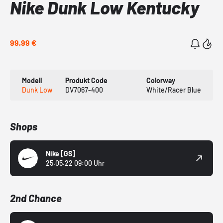
Nike Dunk Low Kentucky
99,99 €
Modell
Produkt Code
Colorway
Dunk Low
DV7067-400
White/Racer Blue
Shops
Nike
[GS]
25.05.22 09:00 Uhr
2nd Chance