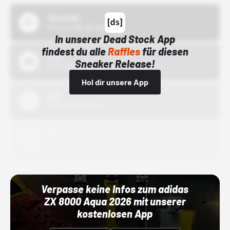
43einhalb
15.10.24 00:00 Uhr
In unserer Dead Stock App
findest du alle
Raffles
für diesen
Bstn
Sneaker Release!
01.10.22 00:00 Uhr
Hol dir unsere App
Nike
01.10.22 00:00 Uhr
Adidas
01.10.22 00:00 Uhr
Verpasse keine Infos zum adidas
ZX 8000 Aqua 2026 mit unserer
kostenlosen App