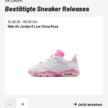
Die Zukunft
Bestätigte Sneaker Releases
10.08.26 - 09:00 Uhr
1
Nike Air Jordan 6 Low China Rose
N
Jetzt ansehen