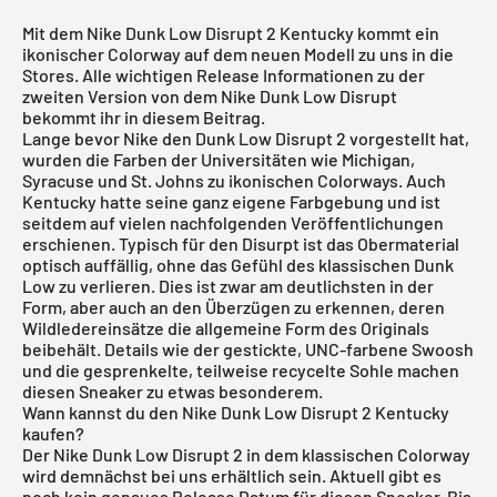
Mit dem Nike Dunk Low Disrupt 2 Kentucky kommt ein
ikonischer Colorway auf dem neuen Modell zu uns in die
Stores. Alle wichtigen Release Informationen zu der
zweiten Version von dem Nike Dunk Low Disrupt
bekommt ihr in diesem Beitrag.
Lange bevor Nike den Dunk Low Disrupt 2 vorgestellt hat,
wurden die Farben der Universitäten wie Michigan,
Syracuse und St. Johns zu ikonischen Colorways. Auch
Kentucky hatte seine ganz eigene Farbgebung und ist
seitdem auf vielen nachfolgenden Veröffentlichungen
erschienen. Typisch für den Disurpt ist das Obermaterial
optisch auffällig, ohne das Gefühl des klassischen Dunk
Low zu verlieren. Dies ist zwar am deutlichsten in der
Form, aber auch an den Überzügen zu erkennen, deren
Wildledereinsätze die allgemeine Form des Originals
beibehält. Details wie der gestickte, UNC-farbene Swoosh
und die gesprenkelte, teilweise recycelte Sohle machen
diesen Sneaker zu etwas besonderem.
Wann kannst du den Nike Dunk Low Disrupt 2 Kentucky
kaufen?
Der
Nike Dunk Low
Disrupt 2 in dem klassischen Colorway
wird demnächst bei uns erhältlich sein. Aktuell gibt es
noch kein genaues Release Datum für diesen Sneaker. Bis