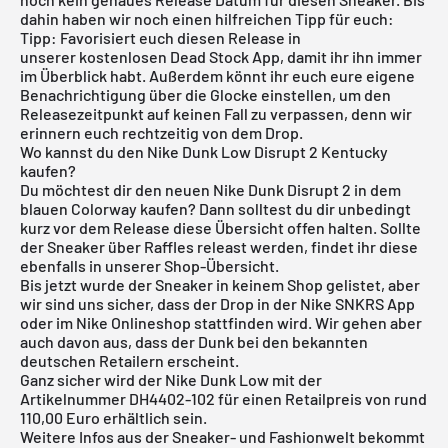
dahin haben wir noch einen hilfreichen Tipp für euch:
Tipp: Favorisiert euch diesen Release in
unserer
kostenlosen Dead Stock App
, damit ihr ihn immer
im Überblick habt. Außerdem könnt ihr euch eure eigene
Benachrichtigung über die Glocke einstellen, um den
Releasezeitpunkt auf keinen Fall zu verpassen, denn wir
erinnern euch rechtzeitig von dem Drop.
Wo kannst du den Nike Dunk Low Disrupt 2 Kentucky
kaufen?
Du möchtest dir den neuen Nike Dunk Disrupt 2 in dem
blauen Colorway kaufen? Dann solltest du dir unbedingt
kurz vor dem Release diese Übersicht offen halten. Sollte
der Sneaker über Raffles releast werden, findet ihr diese
ebenfalls in unserer Shop-Übersicht.
Bis jetzt wurde der Sneaker in keinem Shop gelistet, aber
wir sind uns sicher, dass der Drop in der
Nike SNKRS App
oder im
Nike Onlineshop
stattfinden wird. Wir gehen aber
auch davon aus, dass der Dunk bei den bekannten
deutschen Retailern erscheint.
Ganz sicher wird der Nike Dunk Low mit der
Artikelnummer DH4402-102 für einen Retailpreis von rund
110,00 Euro erhältlich sein.
Weitere Infos aus der Sneaker- und Fashionwelt bekommt