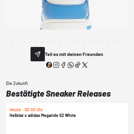
Teil es mit deinen Freunden
Die Zukunft
Bestätigte Sneaker Releases
Heute - 00:00 Uhr
H
Hellstar x adidas Megaride S2 White
N