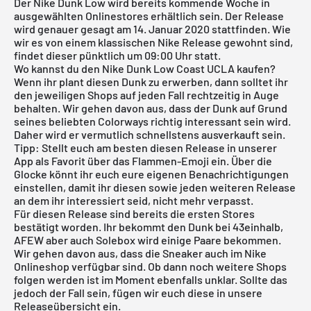
Der
Nike Dunk Low
wird bereits kommende Woche in
ausgewählten Onlinestores erhältlich sein. Der Release
wird genauer gesagt am 14. Januar 2020 stattfinden. Wie
wir es von einem klassischen Nike Release gewohnt sind,
findet dieser pünktlich um 09:00 Uhr statt.
Wo kannst du den Nike Dunk Low Coast UCLA kaufen?
Wenn ihr plant diesen Dunk zu erwerben, dann solltet ihr
den jeweiligen Shops auf jeden Fall rechtzeitig in Auge
behalten. Wir gehen davon aus, dass der Dunk auf Grund
seines beliebten Colorways richtig interessant sein wird.
Daher wird er vermutlich schnellstens ausverkauft sein.
Tipp: Stellt euch am besten diesen Release in unserer
App als Favorit über das Flammen-Emoji ein. Über die
Glocke könnt ihr euch eure eigenen Benachrichtigungen
einstellen, damit ihr diesen sowie jeden weiteren Release
an dem ihr interessiert seid, nicht mehr verpasst.
Für diesen Release sind bereits die ersten Stores
bestätigt worden. Ihr bekommt den Dunk bei
43einhalb
,
AFEW
aber auch
Solebox
wird einige Paare bekommen.
Wir gehen davon aus, dass die Sneaker auch im
Nike
Onlineshop
verfügbar sind. Ob dann noch weitere Shops
folgen werden ist im Moment ebenfalls unklar. Sollte das
jedoch der Fall sein, fügen wir euch diese in unsere
Releaseübersicht
ein.