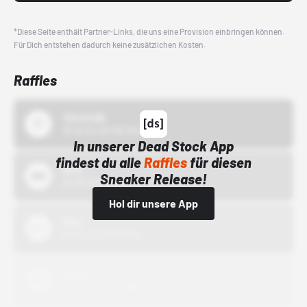
*Diese Seite enthält Partner-Links, die uns eine Provision einbringen können.
Für Dich entstehen dadurch keine zusätzlichen Kosten.
Raffles
43einhalb
15.10.24 00:00 Uhr
In unserer Dead Stock App
findest du alle
Raffles
für diesen
Bstn
Sneaker Release!
01.10.22 00:00 Uhr
Hol dir unsere App
Nike
01.10.22 00:00 Uhr
Adidas
01.10.22 00:00 Uhr