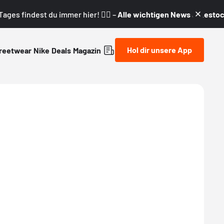
ages findest du immer hier! 👇🏼 –
Alle wichtigen News & Restock
Hol dir unsere App
reetwear
Nike
Deals
Magazin