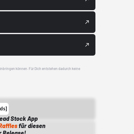
 einbringen können. Für Dich entstehen dadurch keine
Dead Stock App
Raffles
für diesen
 Release!