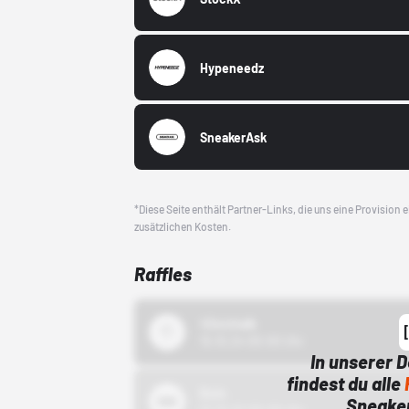
Hypeneedz
SneakerAsk
*Diese Seite enthält Partner-Links, die uns eine Provision
zusätzlichen Kosten.
Raffles
43einhalb
15.10.24 00:00 Uhr
In unserer 
findest du alle
Bstn
Sneaker