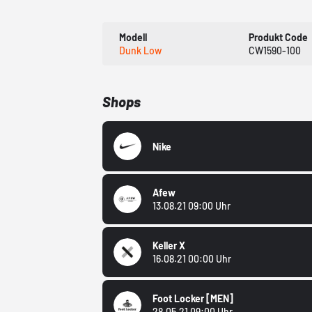
Modell
Produkt Code
Dunk Low
CW1590-100
Shops
Nike
Afew
13.08.21 09:00 Uhr
Keller X
16.08.21 00:00 Uhr
Foot Locker
[MEN]
28.05.21 09:00 Uhr