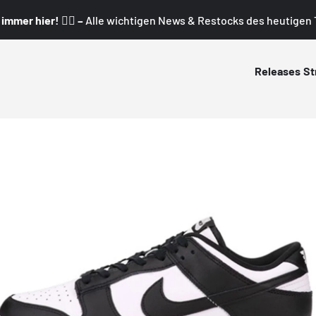
mmer hier! 👇🏼 –
Alle wichtigen News & Restocks des heutigen T
Releases
St