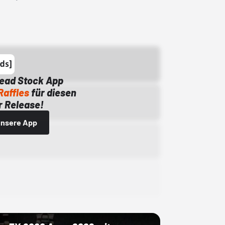
Dead Stock App
Raffles
für diesen
 Release!
 unsere App