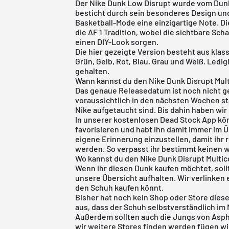
Der Nike Dunk Low Disrupt wurde vom
Dun
besticht durch sein besonderes Design und
Basketball-Mode eine einzigartige Note. 
die AF 1 Tradition, wobei die sichtbare Sc
einen DIY-Look sorgen.
Die hier gezeigte Version besteht aus klas
Grün, Gelb, Rot, Blau, Grau und Weiß. Ledig
gehalten.
Wann kannst du den Nike Dunk Disrupt Mult
Das genaue Releasedatum ist noch nicht g
voraussichtlich in den nächsten Wochen stat
Nike aufgetaucht sind. Bis dahin haben wir
In unserer
kostenlosen Dead Stock App
kön
favorisieren und habt ihn damit immer im Ü
eigene Erinnerung einzustellen, damit ihr 
werden. So verpasst ihr bestimmt keinen 
Wo kannst du den Nike Dunk Disrupt Multic
Wenn ihr diesen Dunk kaufen möchtet, soll
unsere Übersicht aufhalten. Wir verlinken 
den Schuh kaufen könnt.
Bisher hat noch kein Shop oder Store dies
aus, dass der Schuh selbstverständlich im
Außerdem sollten auch die Jungs von
Asph
wir weitere Stores finden werden fügen wi