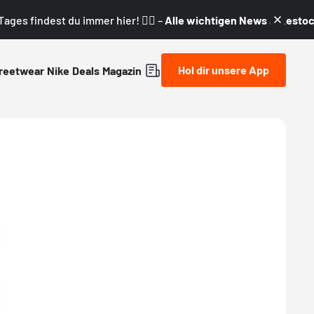
ages findest du immer hier! 👇🏼 –
Alle wichtigen News & Restock
Hol dir unsere App
reetwear
Nike
Deals
Magazin