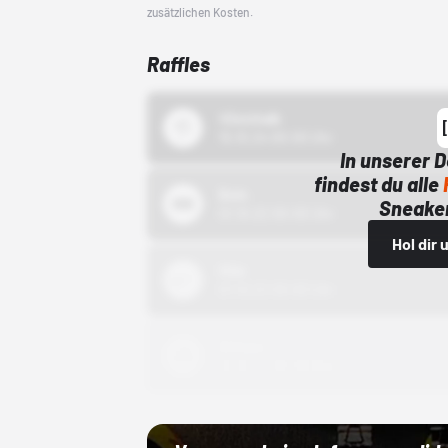
zusätzlichen Kosten.
Raffles
43einhalb
15.10.24 00:00 Uhr
In unserer 
findest du alle
Bstn
Sneaker
01.10.22 00:00 Uhr
Hol dir
Nike
01.10.22 00:00 Uhr
Adidas
01.10.22 00:00 Uhr