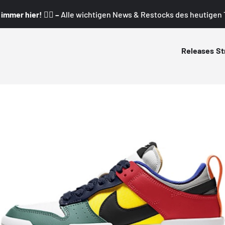
mmer hier! 👇🏼 –
Alle wichtigen News & Restocks des heutigen T
Releases
St