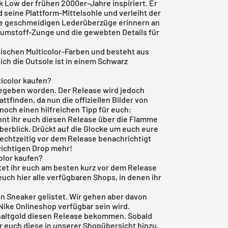
k
Low der frühen 2000er-Jahre inspiriert. Er
 seine Plattform-Mittelsohle und verleiht der
Die geschmeidigen Lederüberzüge erinnern an
haumstoff-Zunge und die gewebten Details für
sischen Multicolor-Farben und besteht aus
lich die Outsole ist in einem Schwarz
icolor kaufen?
egeben worden. Der Release wird jedoch
tfinden, da nun die offiziellen Bilder von
 noch einen hilfreichen Tipp für euch:
nt ihr euch diesen Release über die Flamme
berblick. Drückt auf die Glocke um euch eure
rechtzeitig vor dem Release benachrichtigt
wichtigen Drop mehr!
olor kaufen?
tet ihr euch am besten kurz vor dem Release
euch hier alle verfügbaren Shops, in denen ihr
en Sneaker gelistet. Wir gehen aber davon
Nike Onlineshop
verfügbar sein wird.
altgold
diesen Release bekommen. Sobald
r euch diese in unserer Shopübersicht hinzu.