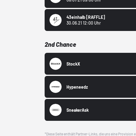
43einhalb
[RAFFLE]
30.06.21 12:00 Uhr
2nd Chance
StockX
Hypeneedz
SneakerAsk
*Diese Seite enthält Partner-Links, die uns eine Provision