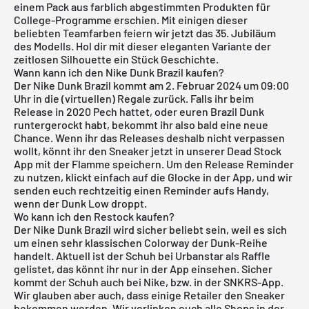
einem Pack aus farblich abgestimmten Produkten für
College-Programme erschien. Mit einigen dieser
beliebten Teamfarben feiern wir jetzt das 35. Jubiläum
des Modells. Hol dir mit dieser eleganten Variante der
zeitlosen Silhouette ein Stück Geschichte.
Wann kann ich den Nike Dunk Brazil kaufen?
Der Nike Dunk Brazil kommt am 2. Februar 2024 um 09:00
Uhr in die (virtuellen) Regale zurück. Falls ihr beim
Release in 2020 Pech hattet, oder euren Brazil Dunk
runtergerockt habt, bekommt ihr also bald eine neue
Chance. Wenn ihr das Releases deshalb nicht verpassen
wollt, könnt ihr den Sneaker jetzt in unserer
Dead Stock
App
mit der Flamme speichern. Um den Release Reminder
zu nutzen, klickt einfach auf die Glocke in der App, und wir
senden euch rechtzeitig einen Reminder aufs Handy,
wenn der
Dunk Low
droppt.
Wo kann ich den Restock kaufen?
Der Nike Dunk Brazil wird sicher beliebt sein, weil es sich
um einen sehr klassischen Colorway der Dunk-Reihe
handelt. Aktuell ist der Schuh bei Urbanstar als Raffle
gelistet, das könnt ihr nur in der App einsehen. Sicher
kommt der Schuh auch bei
Nike
, bzw. in der
SNKRS
-App.
Wir glauben aber auch, dass einige Retailer den Sneaker
bekommen werden. Wir verlinken euch alle Shops in der