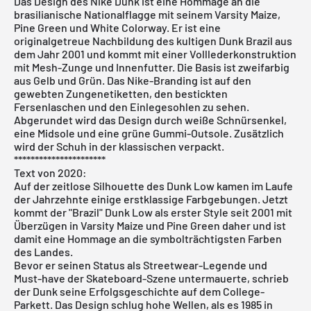
Das Design des
Nike Dunk
ist eine Hommage an die
brasilianische Nationalflagge mit seinem Varsity Maize,
Pine Green und White Colorway. Er ist eine
originalgetreue Nachbildung des kultigen Dunk Brazil aus
dem Jahr 2001 und kommt mit einer Volllederkonstruktion
mit Mesh-Zunge und Innenfutter. Die Basis ist zweifarbig
aus Gelb und Grün. Das Nike-Branding ist auf den
gewebten Zungenetiketten, den bestickten
Fersenlaschen und den Einlegesohlen zu sehen.
Abgerundet wird das Design durch weiße Schnürsenkel,
eine Midsole und eine grüne Gummi-Outsole. Zusätzlich
wird der Schuh in der klassischen verpackt.
**********************
Text von 2020:
Auf der zeitlose Silhouette des
Dunk Low
kamen im Laufe
der Jahrzehnte einige erstklassige Farbgebungen. Jetzt
kommt der "Brazil" Dunk Low als erster Style seit 2001 mit
Überzügen in Varsity Maize und Pine Green daher und ist
damit eine Hommage an die symbolträchtigsten Farben
des Landes.
Bevor er seinen Status als Streetwear-Legende und
Must-have der Skateboard-Szene untermauerte, schrieb
der Dunk seine Erfolgsgeschichte auf dem College-
Parkett. Das Design schlug hohe Wellen, als es 1985 in