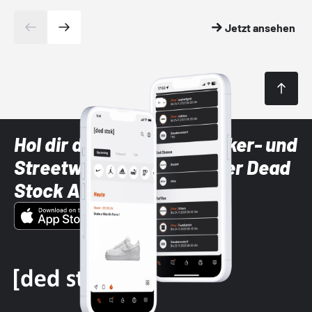
Jetzt ansehen
Hol dir die neuesten Sneaker- und
Streetwear-Brands mit der Dead
Stock App