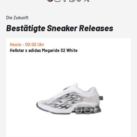
Die Zukunft
Bestätigte Sneaker Releases
Heute - 00:00 Uhr
H
Hellstar x adidas Megaride S2 White
N