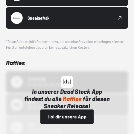
SneakerAsk
*Diese Seite enthält Partner-Links, die uns eine Provision einbringen können.
Für Dich entstehen dadurch keine zusätzlichen Kosten.
Raffles
43einhalb
15.10.24 00:00 Uhr
In unserer Dead Stock App
findest du alle
Raffles
für diesen
Bstn
Sneaker Release!
01.10.22 00:00 Uhr
Hol dir unsere App
Nike
01.10.22 00:00 Uhr