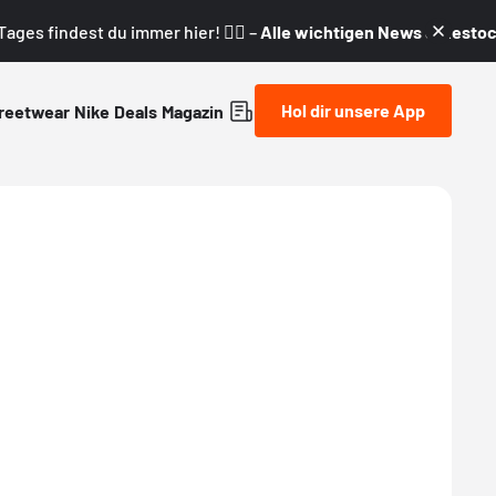
ages findest du immer hier! 👇🏼 –
Alle wichtigen News & Restock
Hol dir unsere App
reetwear
Nike
Deals
Magazin