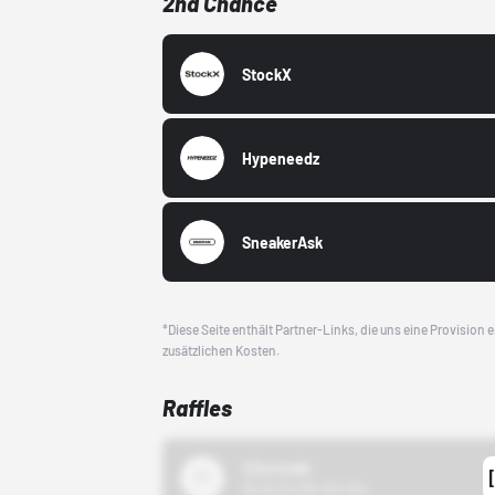
2nd Chance
StockX
Hypeneedz
SneakerAsk
*Diese Seite enthält Partner-Links, die uns eine Provision
zusätzlichen Kosten.
Raffles
43einhalb
15.10.24 00:00 Uhr