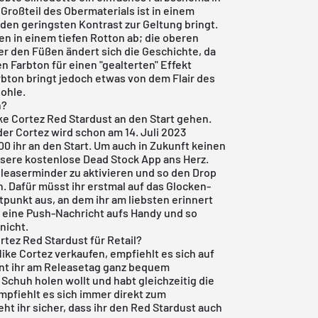
roßteil des Obermaterials ist in einem
 den geringsten Kontrast zur Geltung bringt.
 in einem tiefen Rotton ab; die oberen
r den Füßen ändert sich die Geschichte, da
 Farbton für einen "gealterten" Effekt
bton bringt jedoch etwas von dem Flair des
ohle.
n?
ke Cortez Red Stardust an den Start gehen.
er Cortez wird schon am 14. Juli 2023
0 ihr an den Start. Um auch in Zukunft keinen
nsere
kostenlose Dead Stock App
ans Herz.
Releaserminder zu aktivieren und so den Drop
. Dafür müsst ihr erstmal auf das Glocken-
tpunkt aus, an dem ihr am liebsten erinnert
p eine Push-Nachricht aufs Handy und so
nicht.
tez Red Stardust für Retail?
ike Cortez verkaufen, empfiehlt es sich auf
nnt ihr am Releasetag ganz bequem
Schuh holen wollt und habt gleichzeitig die
empfiehlt es sich immer direkt zum
t ihr sicher, dass ihr den Red Stardust auch