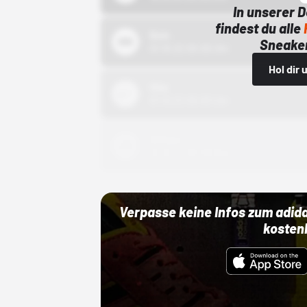
In unserer 
findest du alle
Bstn
Sneaker
01.10.22 00:00 Uhr
Hol dir
Nike
01.10.22 00:00 Uhr
Adidas
01.10.22 00:00 Uhr
Verpasse keine Infos zum adid
kosten