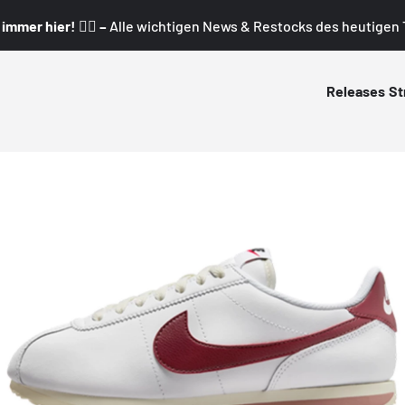
mmer hier! 👇🏼 –
Alle wichtigen News & Restocks des heutigen T
Releases
St