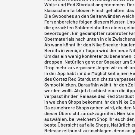
White und Red Stardust angenommen. Der G
klassischen farblosen Finish gehalten, das
Die Swooshes an den Seitenwänden weichen
Fersenbereiche folgen diesem Muster. Unte
die gezackten Sohleneinheiten einen gelben
bevorzugen. Ein gedämpfter rubinroter Far
Obermaterials nach unten in die Zwischens
Ab wann könnt ihr den Nike Sneaker kaufe
Bereits in wenigen Tagen wird der neue Ni
Um das ein wenig konkreter zu benennen, d
droppen. Natürlich geht der Sneaker um 9:0
Drop mehr zu verpassen, legen wir euch u
In der App habt ihr die Möglichkeit einen 
des Cortez Red Stardust nicht zu verpassen
Symbol klicken. Daraufhin wählt ihr den Zei
werden wollt. Ab jetzt schickt euch die Ap
verpasst ihr den Release des Red Stardust 
In welchen Shops bekommt ihr den Nike Cor
Da es mehrere Shops geben wird, die den N
dieser Übersicht zurückzugreifen. Hier kö
auswählen, bei welchem Shop ihr euch den 
beste Übersicht auf alle Shops. Natürlich 
Releasezeitpunkt zuzuschlagen, denn so geh