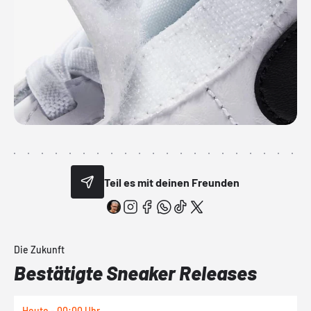
Teil es mit deinen Freunden
Die Zukunft
Bestätigte Sneaker Releases
Heute - 00:00 Uhr
H