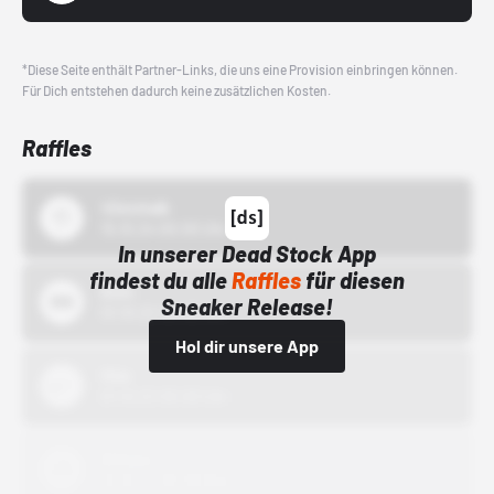
*Diese Seite enthält Partner-Links, die uns eine Provision einbringen können.
Für Dich entstehen dadurch keine zusätzlichen Kosten.
Raffles
43einhalb
15.10.24 00:00 Uhr
In unserer Dead Stock App
findest du alle
Raffles
für diesen
Bstn
Sneaker Release!
01.10.22 00:00 Uhr
Hol dir unsere App
Nike
01.10.22 00:00 Uhr
Adidas
01.10.22 00:00 Uhr