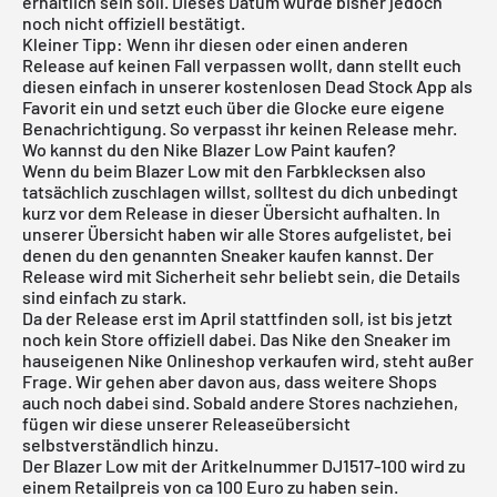
erhältlich sein soll. Dieses Datum wurde bisher jedoch
noch nicht offiziell bestätigt.
Kleiner Tipp: Wenn ihr diesen oder einen anderen
Release auf keinen Fall verpassen wollt, dann stellt euch
diesen einfach in
unserer kostenlosen Dead Stock App
als
Favorit ein und setzt euch über die Glocke eure eigene
Benachrichtigung. So verpasst ihr keinen Release mehr.
Wo kannst du den Nike Blazer Low Paint kaufen?
Wenn du beim Blazer Low mit den Farbklecksen also
tatsächlich zuschlagen willst, solltest du dich unbedingt
kurz vor dem Release in dieser Übersicht aufhalten. In
unserer Übersicht haben wir alle Stores aufgelistet, bei
denen du den genannten Sneaker kaufen kannst. Der
Release wird mit Sicherheit sehr beliebt sein, die Details
sind einfach zu stark.
Da der Release erst im April stattfinden soll, ist bis jetzt
noch kein Store offiziell dabei. Das Nike den Sneaker im
hauseigenen
Nike Onlineshop
verkaufen wird, steht außer
Frage. Wir gehen aber davon aus, dass weitere Shops
auch noch dabei sind. Sobald andere Stores nachziehen,
fügen wir diese unserer
Releaseübersicht
selbstverständlich hinzu.
Der Blazer Low mit der Aritkelnummer DJ1517-100 wird zu
einem Retailpreis von ca 100 Euro zu haben sein.