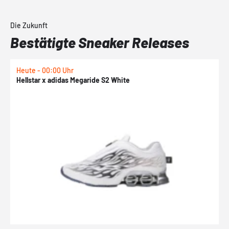
Die Zukunft
Bestätigte Sneaker Releases
Heute - 00:00 Uhr
H
Hellstar x adidas Megaride S2 White
N