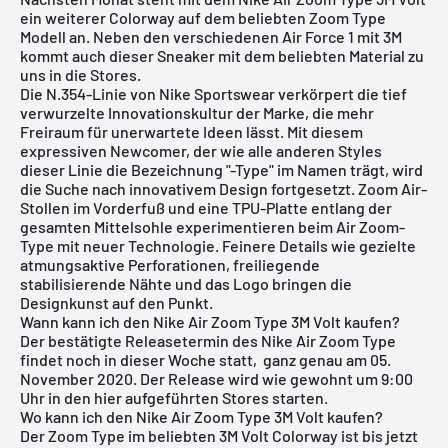
ein weiterer Colorway auf dem beliebten Zoom Type
Modell an. Neben den verschiedenen Air Force 1 mit 3M
kommt auch dieser Sneaker mit dem beliebten Material zu
uns in die Stores.
Die N.354-Linie von Nike Sportswear verkörpert die tief
verwurzelte Innovationskultur der Marke, die mehr
Freiraum für unerwartete Ideen lässt. Mit diesem
expressiven Newcomer, der wie alle anderen Styles
dieser Linie die Bezeichnung "-Type" im Namen trägt, wird
die Suche nach innovativem Design fortgesetzt. Zoom Air-
Stollen im Vorderfuß und eine TPU-Platte entlang der
gesamten Mittelsohle experimentieren beim Air Zoom-
Type mit neuer Technologie. Feinere Details wie gezielte
atmungsaktive Perforationen, freiliegende
stabilisierende Nähte und das Logo bringen die
Designkunst auf den Punkt.
Wann kann ich den Nike Air Zoom Type 3M Volt kaufen?
Der bestätigte Releasetermin des Nike Air Zoom Type
findet noch in dieser Woche statt, ganz genau am 05.
November 2020. Der Release wird wie gewohnt um 9:00
Uhr in den hier aufgeführten Stores starten.
Wo kann ich den Nike Air Zoom Type 3M Volt kaufen?
Der Zoom Type im beliebten 3M Volt Colorway ist bis jetzt