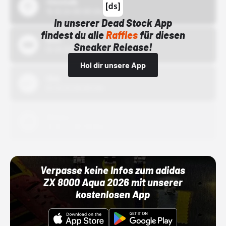
43einhalb
15.10.24 00:00 Uhr
In unserer Dead Stock App
findest du alle
Raffles
für diesen
Bstn
Sneaker Release!
01.10.22 00:00 Uhr
Hol dir unsere App
Nike
01.10.22 00:00 Uhr
Adidas
01.10.22 00:00 Uhr
Verpasse keine Infos zum adidas
ZX 8000 Aqua 2026 mit unserer
kostenlosen App