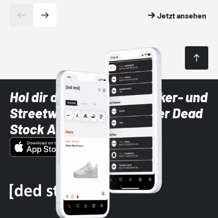
Jetzt ansehen
Hol dir die neuesten Sneaker- und
Streetwear-Brands mit der Dead
Stock App