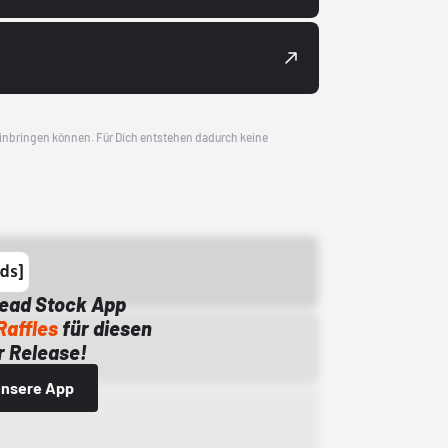
 einbringen können. Für Dich entstehen dadurch keine
Dead Stock App
Raffles
für diesen
 Release!
 unsere App