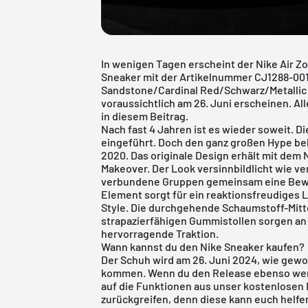
In wenigen Tagen erscheint der Nike Air Zo
Sneaker mit der Artikelnummer CJ1288-00
Sandstone/Cardinal Red/Schwarz/Metallic S
voraussichtlich am 26. Juni erscheinen. Al
in diesem Beitrag.
Nach fast 4 Jahren ist es wieder soweit. D
eingeführt. Doch den ganz großen Hype bek
2020. Das originale Design erhält mit dem 
Makeover. Der Look versinnbildlicht wie v
verbundene Gruppen gemeinsam eine Bewe
Element sorgt für ein reaktionsfreudiges 
Style. Die durchgehende Schaumstoff-Mittels
strapazierfähigen Gummistollen sorgen an
hervorragende Traktion.
Wann kannst du den Nike Sneaker kaufen?
Der Schuh wird am 26. Juni 2024, wie gewoh
kommen. Wenn du den Release ebenso wenig
auf die Funktionen aus unser
kostenlosen 
zurückgreifen, denn diese kann euch helf