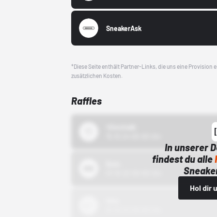
SneakerAsk
*Diese Seite enthält Partner-Links, die uns eine Provision
zusätzlichen Kosten.
Raffles
43einhalb
15.10.24 00:00 Uhr
In unserer 
findest du alle
Bstn
Sneaker
01.10.22 00:00 Uhr
Hol dir
Nike
01.10.22 00:00 Uhr