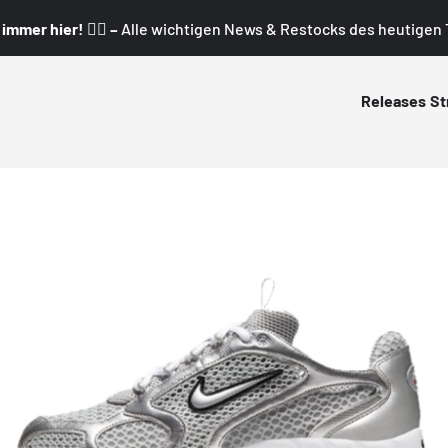
mmer hier! 👇🏼 –
Alle wichtigen News & Restocks des heutigen T
Releases
St