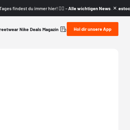
ages findest du immer hier! 👇🏼 –
Alle wichtigen News & Restock
Hol dir unsere App
reetwear
Nike
Deals
Magazin