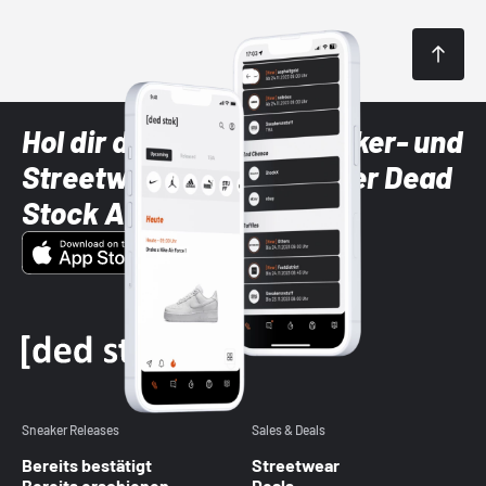
Hol dir die neuesten Sneaker- und
Streetwear-Brands mit der Dead
Stock App
Sneaker Releases
Sales & Deals
Bereits bestätigt
Streetwear
Bereits erschienen
Deals