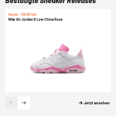
Bestätigte Sneaker Releases
Heute - 09:00 Uhr
H
Nike Air Jordan 6 Low China Rose
K
Jetzt ansehen