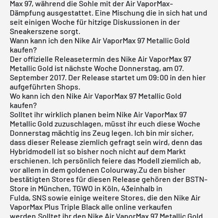
Max 97, während die Sohle mit der Air VaporMax-
Dämpfung ausgestattet. Eine Mischung die in sich hat und
seit einigen Woche für hitzige Diskussionen in der
Sneakerszene sorgt.
Wann kann ich den Nike Air VaporMax 97 Metallic Gold
kaufen?
Der offizielle Releasetermin des Nike Air VaporMax 97
Metallic Gold ist nächste Woche Donnerstag, am 07.
September 2017. Der Release startet um 09:00 in den hier
aufgeführten Shops.
Wo kann ich den Nike Air VaporMax 97 Metallic Gold
kaufen?
Solltet ihr wirklich planen beim Nike Air VaporMax 97
Metallic Gold
zuzuschlagen, müsst ihr euch diese Woche
Donnerstag mächtig ins Zeug legen. Ich bin mir sicher,
dass dieser Release ziemlich gefragt sein wird, denn das
Hybridmodell ist so bisher noch nicht auf dem Markt
erschienen. Ich persönlich feiere das Modell ziemlich ab,
vor allem in dem goldenen Colourway.Zu den bisher
bestätigten Stores für diesen Release gehören der
BSTN-
Store in München
,
TGWO in Köln
,
43einhalb in
Fulda
,
SNS
sowie einige weitere Stores, die den Nike Air
VaporMax Plus Triple Black alle online verkaufen
werden.Solltet ihr den Nike Air VaporMax 97 Metallic Gold