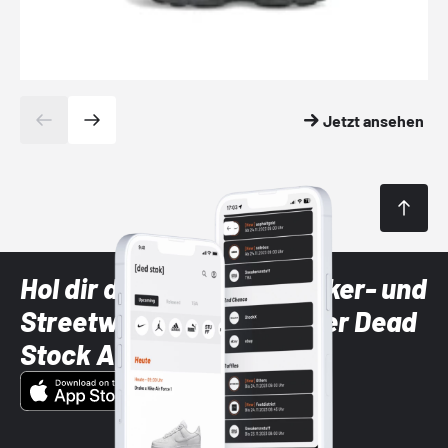
Jetzt ansehen
Hol dir die neuesten Sneaker- und
Streetwear-Brands mit der Dead
Stock App