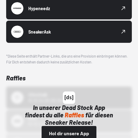
Hypeneedz
SneakerAsk
*Diese Seite enthält Partner-Links, die uns eine Provision einbringen können.
Für Dich entstehen dadurch keine zusätzlichen Kosten.
Raffles
43einhalb
15.10.24 00:00 Uhr
In unserer Dead Stock App
findest du alle
Raffles
für diesen
Bstn
Sneaker Release!
01.10.22 00:00 Uhr
Hol dir unsere App