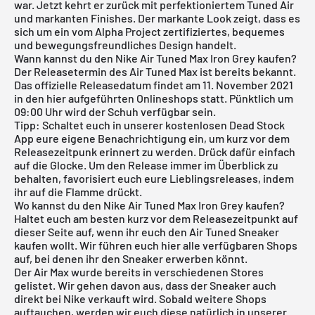
war. Jetzt kehrt er zurück mit perfektioniertem Tuned Air
und markanten Finishes. Der markante Look zeigt, dass es
sich um ein vom Alpha Project zertifiziertes, bequemes
und bewegungsfreundliches Design handelt.
Wann kannst du den Nike Air Tuned Max Iron Grey kaufen?
Der Releasetermin des Air Tuned Max ist bereits bekannt.
Das offizielle Releasedatum findet am 11. November 2021
in den hier aufgeführten Onlineshops statt. Pünktlich um
09:00 Uhr wird der Schuh verfügbar sein.
Tipp: Schaltet euch in unserer
kostenlosen Dead Stock
App
eure eigene Benachrichtigung ein, um kurz vor dem
Releasezeitpunk erinnert zu werden. Drück dafür einfach
auf die Glocke. Um den Release immer im Überblick zu
behalten, favorisiert euch eure Lieblingsreleases, indem
ihr auf die Flamme drückt.
Wo kannst du den Nike Air Tuned Max Iron Grey kaufen?
Haltet euch am besten kurz vor dem Releasezeitpunkt auf
dieser Seite auf, wenn ihr euch den Air Tuned Sneaker
kaufen wollt. Wir führen euch hier alle verfügbaren Shops
auf, bei denen ihr den Sneaker erwerben könnt.
Der Air Max wurde bereits in verschiedenen Stores
gelistet. Wir gehen davon aus, dass der Sneaker auch
direkt bei Nike
verkauft wird. Sobald weitere Shops
auftauchen, werden wir euch diese natürlich in unserer