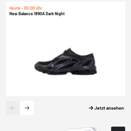
Heute - 00:00 Uhr
H
New Balance 1890A Dark Night
A
Jetzt ansehen