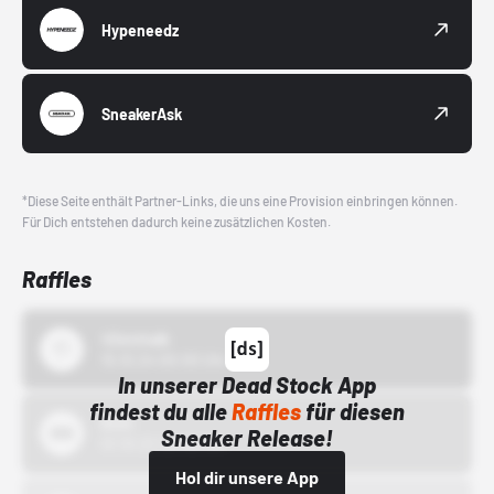
Hypeneedz
SneakerAsk
*Diese Seite enthält Partner-Links, die uns eine Provision einbringen können.
Für Dich entstehen dadurch keine zusätzlichen Kosten.
Raffles
43einhalb
15.10.24 00:00 Uhr
In unserer Dead Stock App
findest du alle
Raffles
für diesen
Bstn
Sneaker Release!
01.10.22 00:00 Uhr
Hol dir unsere App