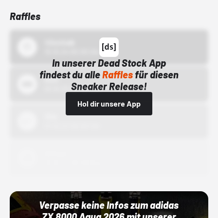
Raffles
43einhalb
15.10.24 00:00 Uhr
In unserer Dead Stock App
findest du alle
Raffles
für diesen
Bstn
Sneaker Release!
01.10.22 00:00 Uhr
Hol dir unsere App
Nike
01.10.22 00:00 Uhr
Adidas
01.10.22 00:00 Uhr
Verpasse keine Infos zum adidas
ZX 8000 Aqua 2026 mit unserer