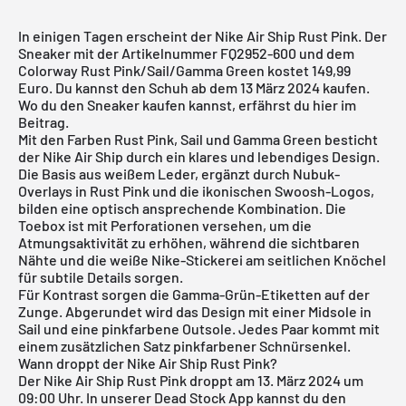
In einigen Tagen erscheint der Nike Air Ship Rust Pink. Der
Sneaker mit der Artikelnummer FQ2952-600 und dem
Colorway Rust Pink/Sail/Gamma Green kostet 149,99
Euro. Du kannst den Schuh ab dem 13 März 2024 kaufen.
Wo du den Sneaker kaufen kannst, erfährst du hier im
Beitrag.
Mit den Farben Rust Pink, Sail und Gamma Green besticht
der Nike Air Ship durch ein klares und lebendiges Design.
Die Basis aus weißem Leder, ergänzt durch Nubuk-
Overlays in Rust Pink und die ikonischen Swoosh-Logos,
bilden eine optisch ansprechende Kombination. Die
Toebox ist mit Perforationen versehen, um die
Atmungsaktivität zu erhöhen, während die sichtbaren
Nähte und die weiße
Nike
-Stickerei am seitlichen Knöchel
für subtile Details sorgen.
Für Kontrast sorgen die Gamma-Grün-Etiketten auf der
Zunge. Abgerundet wird das Design mit einer Midsole in
Sail und eine pinkfarbene Outsole. Jedes Paar kommt mit
einem zusätzlichen Satz pinkfarbener Schnürsenkel.
Wann droppt der Nike Air Ship Rust Pink?
Der Nike Air Ship Rust Pink droppt am 13. März 2024 um
09:00 Uhr. In unserer
Dead Stock App
kannst du den