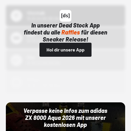
43einhalb
15.10.24 00:00 Uhr
In unserer Dead Stock App
findest du alle
Raffles
für diesen
Bstn
Sneaker Release!
01.10.22 00:00 Uhr
Hol dir unsere App
Nike
01.10.22 00:00 Uhr
Adidas
01.10.22 00:00 Uhr
Verpasse keine Infos zum adidas
ZX 8000 Aqua 2026 mit unserer
kostenlosen App