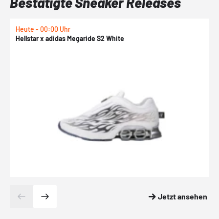
Bestätigte Sneaker Releases
Heute - 00:00 Uhr
H
Hellstar x adidas Megaride S2 White
N
Jetzt ansehen