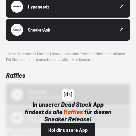
Hypeneedz
SneakerAsk
*Diese Seite enthält Partner-Links, die uns eine Provision einbringen können.
Für Dich entstehen dadurch keine zusätzlichen Kosten.
Raffles
43einhalb
15.10.24 00:00 Uhr
In unserer Dead Stock App
findest du alle
Raffles
für diesen
Bstn
Sneaker Release!
01.10.22 00:00 Uhr
Hol dir unsere App