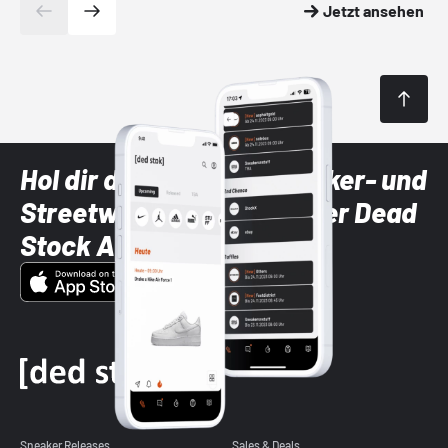
Jetzt ansehen
Hol dir die neuesten Sneaker- und
Streetwear-Brands mit der Dead
Stock App
Sneaker Releases
Sales & Deals