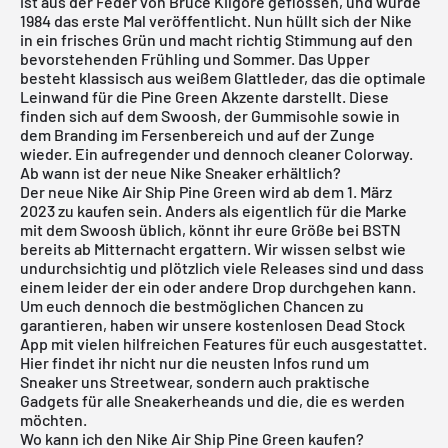
ist aus der Feder von Bruce Kilgore geflossen, und wurde
1984 das erste Mal veröffentlicht. Nun hüllt sich der Nike
in ein frisches Grün und macht richtig Stimmung auf den
bevorstehenden Frühling und Sommer. Das Upper
besteht klassisch aus weißem Glattleder, das die optimale
Leinwand für die Pine Green Akzente darstellt. Diese
finden sich auf dem Swoosh, der Gummisohle sowie in
dem Branding im Fersenbereich und auf der Zunge
wieder. Ein aufregender und dennoch cleaner Colorway.
Ab wann ist der neue Nike Sneaker erhältlich?
Der neue Nike Air Ship Pine Green wird ab dem 1. März
2023 zu kaufen sein. Anders als eigentlich für die Marke
mit dem Swoosh üblich, könnt ihr eure Größe bei BSTN
bereits ab Mitternacht ergattern. Wir wissen selbst wie
undurchsichtig und plötzlich viele Releases sind und dass
einem leider der ein oder andere Drop durchgehen kann.
Um euch dennoch die bestmöglichen Chancen zu
garantieren, haben wir unsere
kostenlosen Dead Stock
App
mit vielen hilfreichen Features für euch ausgestattet.
Hier findet ihr nicht nur die neusten Infos rund um
Sneaker uns Streetwear, sondern auch praktische
Gadgets für alle Sneakerheands und die, die es werden
möchten.
Wo kann ich den Nike Air Ship Pine Green kaufen?