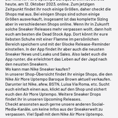
heute, am 12. Oktober 2023, online. Zum jetzigen
Zeitpunkt findet ihr noch einige Größen, daher checkt die
Shops mal aus. Bei einigen Shops sind schon einige
Größen ausverkauft, insgesamt ist das komplette Sizing
aber in verschiedenen Shops online. Wenn ihr in Zukunft
solche Sneaker Releases mehr verpassen wollt, dann holt
euch am besten die
Dead Stock App
. Dort könnt ihr eure
liebsten Schuhe mit einer Flamme im persönlichen
Bereich speichern und mit der Glocke Release-Reminder
einstellen. In der App findet ihr aber auch die neusten
Sneaker News und Leaks und Sales. Also ladet euch die
App runter, die erleichtert das Leben auf der Jagd nach
den neusten Sneakern.
Wo kann man Nike Sneaker kaufen?
In unserer Shop-Übersicht findet ihr einige Shops, die den
Nike Air More Uptempo Baroque Brown aktuell verkaufen.
Darunter ist
Nike
, afew, BSTN, Luisa Via Roma, etc. Sucht
euch einfach einen aus, klickt auf den Shop und sichert
euch den Air More Uptempo. Weitere Sneaker Drops
findet ihr in unseren
Upcoming Releases
.
Checkt ansonsten auch gerne unsere anderen Social-
Media-Kanäle, um keine Infos aus der Sneakerwelt zu
verpassen. Viel Spaß mit dem Nike Air More Uptempo.