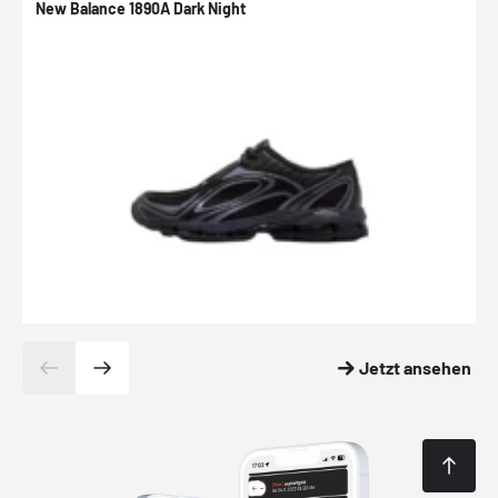
New Balance 1890A Dark Night
A
Jetzt ansehen