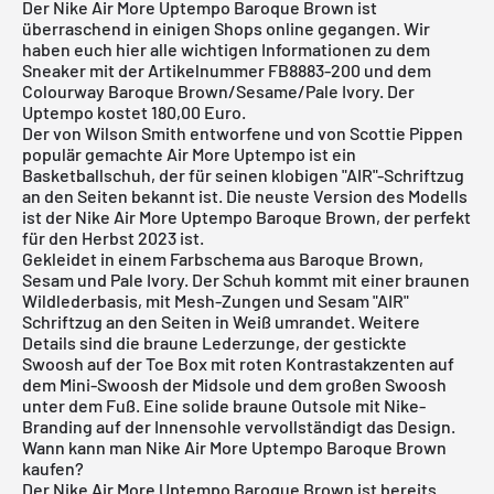
Der Nike Air More Uptempo Baroque Brown ist
überraschend in einigen Shops online gegangen. Wir
haben euch hier alle wichtigen Informationen zu dem
Sneaker mit der Artikelnummer FB8883-200 und dem
Colourway Baroque Brown/Sesame/Pale Ivory. Der
Uptempo kostet 180,00 Euro.
Der von Wilson Smith entworfene und von Scottie Pippen
populär gemachte Air More Uptempo ist ein
Basketballschuh, der für seinen klobigen "AIR"-Schriftzug
an den Seiten bekannt ist. Die neuste Version des Modells
ist der Nike Air More Uptempo Baroque Brown, der perfekt
für den Herbst 2023 ist.
Gekleidet in einem Farbschema aus Baroque Brown,
Sesam und Pale Ivory. Der Schuh kommt mit einer braunen
Wildlederbasis, mit Mesh-Zungen und Sesam "AIR"
Schriftzug an den Seiten in Weiß umrandet. Weitere
Details sind die braune Lederzunge, der gestickte
Swoosh auf der Toe Box mit roten Kontrastakzenten auf
dem Mini-Swoosh der Midsole und dem großen Swoosh
unter dem Fuß. Eine solide braune Outsole mit
Nike
-
Branding auf der Innensohle vervollständigt das Design.
Wann kann man Nike Air More Uptempo Baroque Brown
kaufen?
Der Nike Air More Uptempo Baroque Brown ist bereits