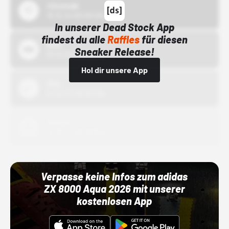
43einhalb
15.10.24 00:00 Uhr
In unserer Dead Stock App
findest du alle
Raffles
für diesen
Bstn
Sneaker Release!
01.10.22 00:00 Uhr
Hol dir unsere App
Nike
01.10.22 00:00 Uhr
Adidas
01.10.22 00:00 Uhr
Verpasse keine Infos zum adidas
ZX 8000 Aqua 2026 mit unserer
kostenlosen App