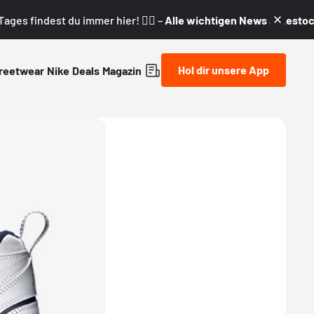
ages findest du immer hier! 👇🏼 –
Alle wichtigen News & Restock
Hol dir unsere App
reetwear
Nike
Deals
Magazin