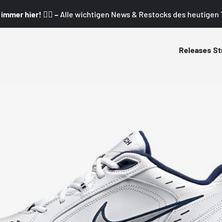
mmer hier! 👇🏼 –
Alle wichtigen News & Restocks des heutigen T
Releases
St