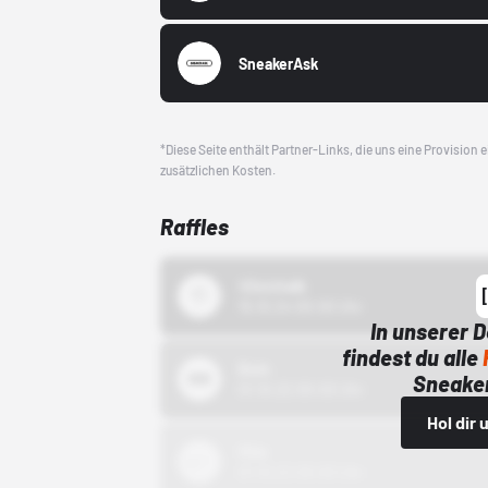
SneakerAsk
*Diese Seite enthält Partner-Links, die uns eine Provision
zusätzlichen Kosten.
Raffles
43einhalb
15.10.24 00:00 Uhr
In unserer 
findest du alle
Bstn
Sneaker
01.10.22 00:00 Uhr
Hol dir
Nike
01.10.22 00:00 Uhr