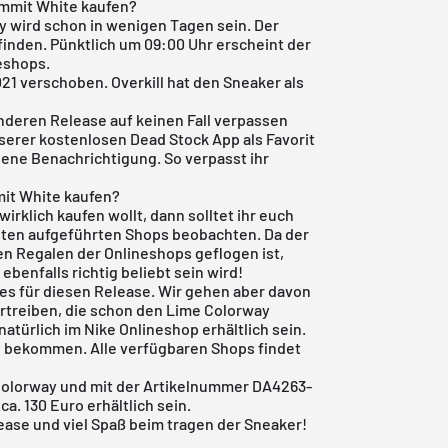
ummit White kaufen?
ay wird schon in wenigen Tagen sein. Der
finden. Pünktlich um 09:00 Uhr erscheint der
eshops.
2021 verschoben.
Overkill
hat den Sneaker als
anderen Release auf keinen Fall verpassen
nserer
kostenlosen Dead Stock App
als Favorit
gene Benachrichtigung. So verpasst ihr
mit White kaufen?
irklich kaufen wollt, dann solltet ihr euch
unten aufgeführten Shops beobachten. Da der
en Regalen der Onlineshops geflogen ist,
benfalls richtig beliebt sein wird!
res für diesen Release. Wir gehen aber davon
ertreiben, die schon den Lime Colorway
natürlich im
Nike Onlineshop
erhältlich sein.
e bekommen. Alle verfügbaren Shops findet
Colorway und mit der Artikelnummer DA4263-
a. 130 Euro erhältlich sein.
ease und viel Spaß beim tragen der Sneaker!