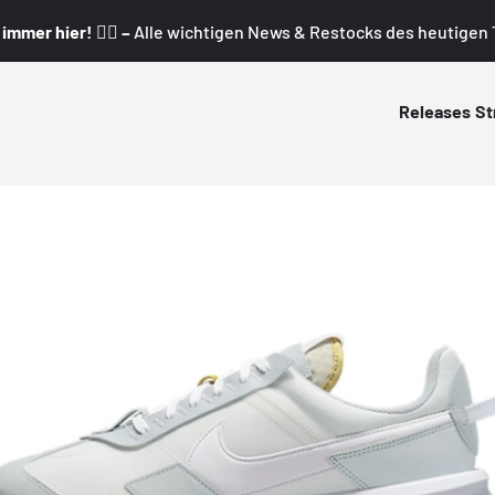
mmer hier! 👇🏼 –
Alle wichtigen News & Restocks des heutigen T
Releases
St