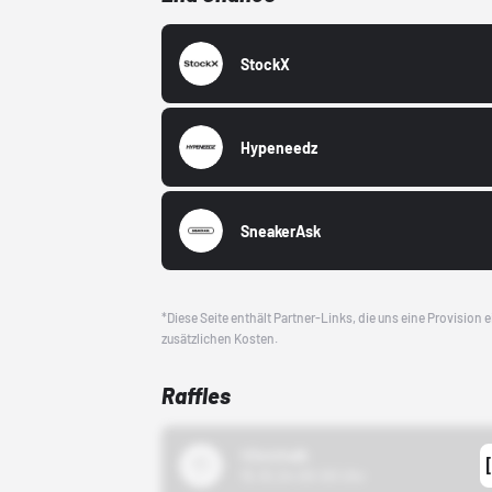
StockX
Hypeneedz
SneakerAsk
*Diese Seite enthält Partner-Links, die uns eine Provision
zusätzlichen Kosten.
Raffles
43einhalb
15.10.24 00:00 Uhr