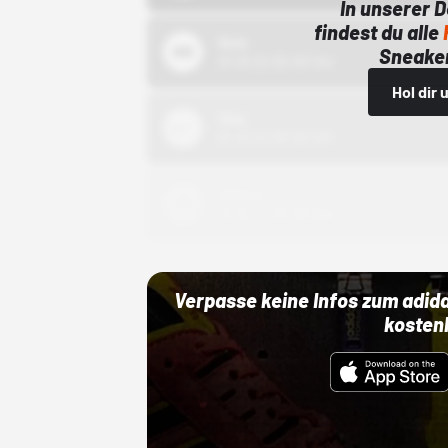
In unserer 
findest du alle
Bstn
Sneaker
01.10.22 00:00 Uhr
Hol dir
Nike
01.10.22 00:00 Uhr
Adidas
01.10.22 00:00 Uhr
Verpasse keine Infos zum adid
kosten