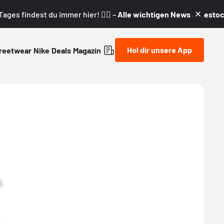
ages findest du immer hier! 👇🏼 –
Alle wichtigen News & Restock
Hol dir unsere App
reetwear
Nike
Deals
Magazin