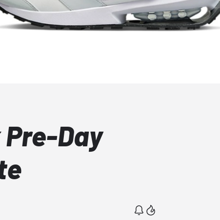
x Pre-Day
te