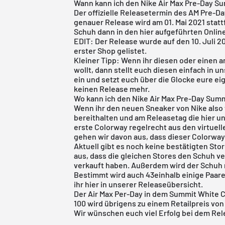
Wann kann ich den Nike Air Max Pre-Day S
Der offizielle Releasetermin des AM Pre-D
genauer Release wird am 01. Mai 2021 statt
Schuh dann in den hier aufgeführten Onlin
EDIT: Der Release wurde auf den 10. Juli 
erster Shop gelistet.
Kleiner Tipp: Wenn ihr diesen oder einen 
wollt, dann stellt euch diesen einfach in u
ein und setzt euch über die Glocke eure ei
keinen Release mehr.
Wo kann ich den Nike Air Max Pre-Day Sum
Wenn ihr den neuen Sneaker von Nike also w
bereithalten und am Releasetag die hier 
erste Colorway regelrecht aus den virtuell
gehen wir davon aus, dass dieser Colorway e
Aktuell gibt es noch keine bestätigten Sto
aus, dass die gleichen Stores den Schuh v
verkauft haben. Außerdem wird der Schuh 
Bestimmt wird auch
43einhalb
einige Paar
ihr hier in unserer
Releaseübersicht
.
Der Air Max Per-Day in dem Summit White 
100 wird übrigens zu einem Retailpreis von c
Wir wünschen euch viel Erfolg bei dem Rel