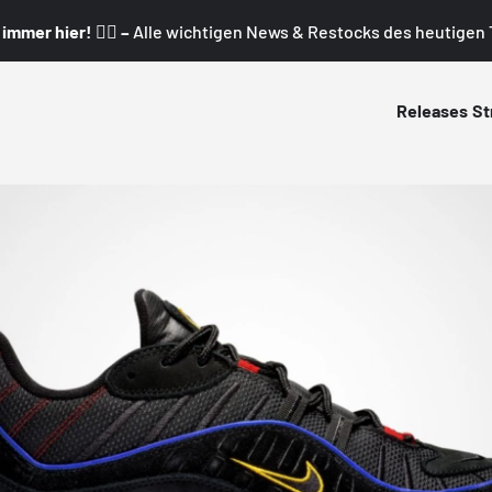
mmer hier! 👇🏼 –
Alle wichtigen News & Restocks des heutigen T
Releases
St