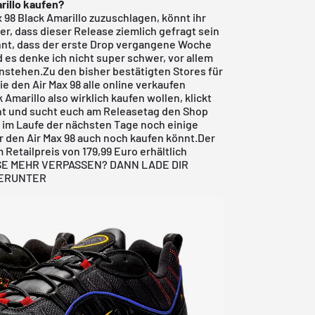
rillo kaufen?
x 98 Black Amarillo zuzuschlagen, könnt ihr
her, dass dieser Release ziemlich gefragt sein
wähnt, dass der erste Drop vergangene Woche
d es denke ich nicht super schwer, vor allem
anstehen.Zu den bisher bestätigten Stores für
ie den Air Max 98 alle online verkaufen
 Amarillo also wirklich kaufen wollen, klickt
ht
und sucht euch am Releasetag den Shop
 im Laufe der nächsten Tage noch einige
 den Air Max 98 auch noch kaufen könnt.Der
 Retailpreis von 179,99 Euro erhältlich
SE MEHR VERPASSEN? DANN LADE DIR
HERUNTER