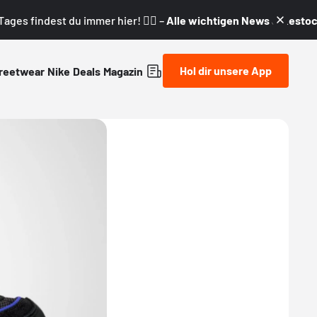
ages findest du immer hier! 👇🏼 –
Alle wichtigen News & Restock
Hol dir unsere App
reetwear
Nike
Deals
Magazin