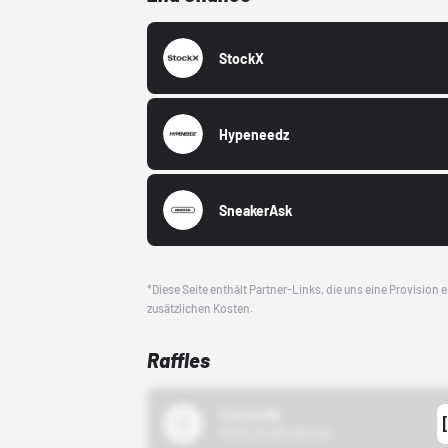
StockX
Hypeneedz
SneakerAsk
*Diese Seite enthält Partner-Links, die uns eine Provision
zusätzlichen Kosten.
Raffles
43einhalb
15.10.24 00:00 Uhr