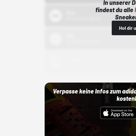
In unserer 
findest du alle
Bstn
Sneaker
01.10.22 00:00 Uhr
Hol dir
Nike
01.10.22 00:00 Uhr
Adidas
01.10.22 00:00 Uhr
Verpasse keine Infos zum adid
kosten