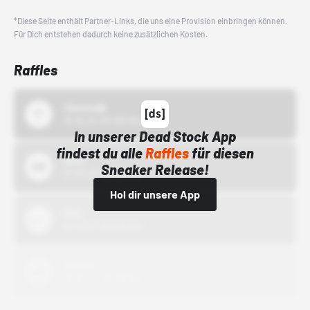
*Diese Seite enthält Partner-Links, die uns eine Provision einbringen können.
Für Dich entstehen dadurch keine zusätzlichen Kosten.
Raffles
43einhalb
15.10.24 00:00 Uhr
In unserer Dead Stock App
findest du alle
Raffles
für diesen
Bstn
Sneaker Release!
01.10.22 00:00 Uhr
Hol dir unsere App
Nike
01.10.22 00:00 Uhr
Adidas
01.10.22 00:00 Uhr