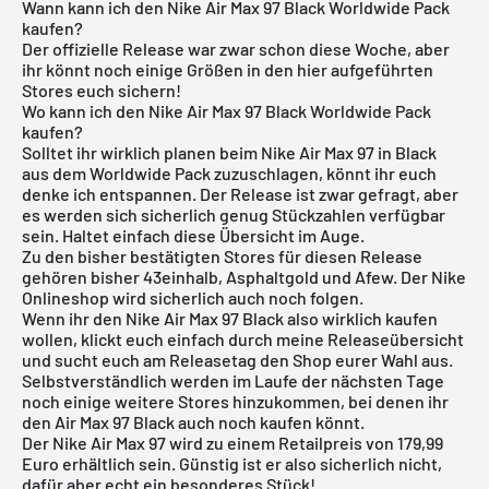
Wann kann ich den Nike Air Max 97 Black Worldwide Pack
kaufen?
Der offizielle Release war zwar schon diese Woche, aber
ihr könnt noch einige Größen in den hier aufgeführten
Stores euch sichern!
Wo kann ich den Nike Air Max 97 Black Worldwide Pack
kaufen?
Solltet ihr wirklich planen beim Nike Air Max 97 in Black
aus dem Worldwide Pack zuzuschlagen, könnt ihr euch
denke ich entspannen. Der Release ist zwar gefragt, aber
es werden sich sicherlich genug Stückzahlen verfügbar
sein. Haltet einfach diese Übersicht im Auge.
Zu den bisher bestätigten Stores für diesen Release
gehören bisher
43einhalb
,
Asphaltgold
und
Afew
. Der Nike
Onlineshop wird sicherlich auch noch folgen.
Wenn ihr den Nike Air Max 97 Black also wirklich kaufen
wollen, klickt euch einfach durch meine
Releaseübersicht
und sucht euch am Releasetag den Shop eurer Wahl aus.
Selbstverständlich werden im Laufe der nächsten Tage
noch einige weitere Stores hinzukommen, bei denen ihr
den Air Max 97 Black auch noch kaufen könnt.
Der Nike Air Max 97 wird zu einem Retailpreis von 179,99
Euro erhältlich sein. Günstig ist er also sicherlich nicht,
dafür aber echt ein besonderes Stück!