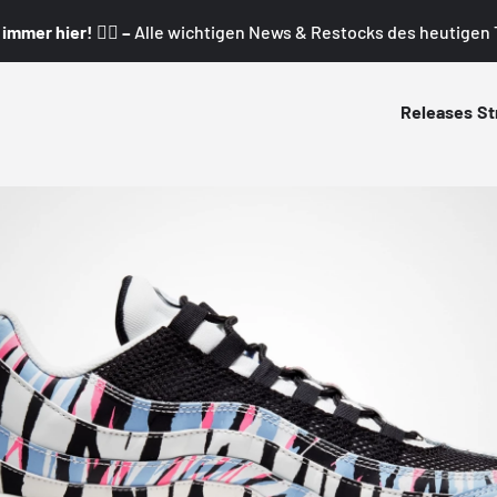
mmer hier! 👇🏼 –
Alle wichtigen News & Restocks des heutigen T
Releases
St