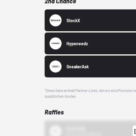
2nd Chance
StockX
Hypeneedz
SneakerAsk
*Diese Seite enthält Partner-Links, die uns eine Provision
zusätzlichen Kosten.
Raffles
43einhalb
15.10.24 00:00 Uhr