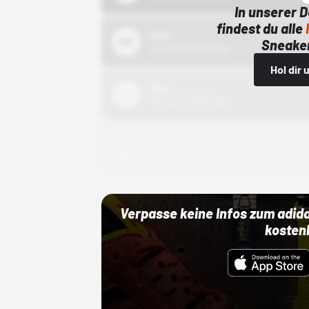
In unserer 
findest du alle
Bstn
Sneaker
01.10.22 00:00 Uhr
Hol dir
Nike
01.10.22 00:00 Uhr
Adidas
01.10.22 00:00 Uhr
Verpasse keine Infos zum adid
kosten