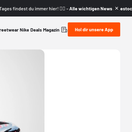
ages findest du immer hier! 👇🏼 –
Alle wichtigen News & Restock
Hol dir unsere App
reetwear
Nike
Deals
Magazin