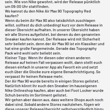
sein. Wie von Nike gewohnt, wird der Release pünktlich
um 09:00 Uhr stattfinden.
Wo kannst du den Nike Air Max 90 Topography Red
kaufen?
Wenn du beim Air Max 90 also tatsächlich zuschlagen
willst, solltest du dich unbedingt kurz vor dem Release in
dieser Übersicht aufhalten. In unserer Übersicht haben
wir alle Stores aufgelistet, bei denen du den genannten
Sneaker kaufen kannst. Der Release wird mit Sicherheit
sehr beliebt sein, denn der Air Max 90 ist ein Klassiker und
hat eine große Fangemeinde. Gerade das Topography
Pack wird wohl sehr beliebt sein.
Kleiner Tipp: Wenn ihr diesen oder einen anderen
Release auf keinen Fall verpassen wollt, dann stellt euch
diesen einfach in
unserer App
als Favorit ein und setzt
euch über die Glocke eure eigene Benachrichtigung. So
verpasst ihr keinen Release mehr.
Der Air Max 90 wurde bereits in einigen Stores gelistet.
Natürlich könnt ihr euch den Sneaker im hauseigenen
Nike Onlineshop
kaufen, aber auch bei
Foot Locker
wurde
Schuh bereits im Sortiment gelistet.
Wir gehen aber davon aus, dass weitere Shops auch noch
dabei sind. Sobald andere Stores nachziehen, fügen wir
diese unserer
Releaseübersicht
selbstverständlich hinzu.