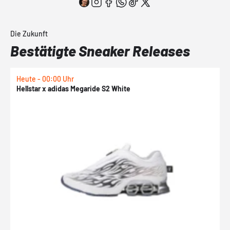
Die Zukunft
Bestätigte Sneaker Releases
Heute - 00:00 Uhr
H
Hellstar x adidas Megaride S2 White
N