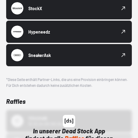
StockX
Hypeneedz
SneakerAsk
*Diese Seite enthält Partner-Links, die uns eine Provision einbringen können.
Für Dich entstehen dadurch keine zusätzlichen Kosten.
Raffles
43einhalb
15.10.24 00:00 Uhr
In unserer Dead Stock App