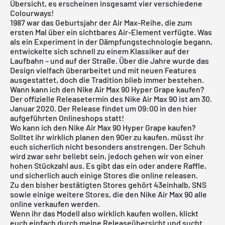
Übersicht
, es erscheinen insgesamt vier verschiedene
Colourways!
1987 war das Geburtsjahr der Air Max-Reihe, die zum
ersten Mal über ein sichtbares Air-Element verfügte. Was
als ein Experiment in der Dämpfungstechnologie begann,
entwickelte sich schnell zu einem Klassiker auf der
Laufbahn – und auf der Straße. Über die Jahre wurde das
Design vielfach überarbeitet und mit neuen Features
ausgestattet, doch die Tradition blieb immer bestehen.
Wann kann ich den Nike Air Max 90 Hyper Grape kaufen?
Der offizielle Releasetermin des Nike Air Max 90 ist am 30.
Januar 2020. Der Release findet um 09:00 in den hier
aufgeführten Onlineshops statt!
Wo kann ich den Nike Air Max 90 Hyper Grape kaufen?
Solltet ihr wirklich planen den 90er zu kaufen, müsst ihr
euch sicherlich nicht besonders anstrengen. Der Schuh
wird zwar sehr beliebt sein, jedoch gehen wir von einer
hohen Stückzahl aus. Es gibt das ein oder andere Raffle,
und sicherlich auch einige Stores die online releasen.
Zu den bisher bestätigten Stores gehört 43einhalb,
SNS
sowie einige weitere Stores, die den Nike Air Max 90 alle
online verkaufen werden.
Wenn ihr das Modell also wirklich kaufen wollen, klickt
euch einfach durch meine
Releaseübersicht
und sucht