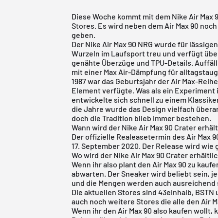
Diese Woche kommt mit dem Nike Air Max 90
Stores. Es wird neben dem Air Max 90 noch
geben.
Der Nike Air Max 90 NRG wurde für lässigen
Wurzeln im Laufsport treu und verfügt übe
genähte Überzüge und TPU-Details. Auffäll
mit einer Max Air-Dämpfung für alltagstau
1987 war das Geburtsjahr der Air Max-Reihe,
Element verfügte. Was als ein Experiment
entwickelte sich schnell zu einem Klassike
die Jahre wurde das Design vielfach übera
doch die Tradition blieb immer bestehen.
Wann wird der Nike Air Max 90 Crater erhält
Der offizielle Realeasetermin des Air Max 
17. September 2020. Der Release wird wie 
Wo wird der Nike Air Max 90 Crater erhältli
Wenn ihr also plant den Air Max 90 zu kauf
abwarten. Der Sneaker wird beliebt sein, je
und die Mengen werden auch ausreichend 
Die aktuellen Stores sind
43einhalb
, BSTN 
auch noch weitere Stores die alle den Air 
Wenn ihr den Air Max 90 also kaufen wollt, 