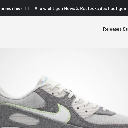
mmer hier! 👇🏼 –
Alle wichtigen News & Restocks des heutigen T
Releases
St