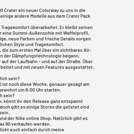
 Crater ein neuer Colorway zu uns in die
 einige andere Modelle aus dem Crater Pack
 Tragekomfort überarbeitet. Er bleibt seinen
r eine Gummi-Außensohle mit Waffelprofil,
ige, neue Farben und frische Details sorgen
glichen Style und Tragekomfort.
 die zum ersten Mal über ein sichtbares Air-
 in der Dämpfungstechnologie begann,
r auf der Laufbahn – und auf der Straße. Über
rbeitet und mit neuen Features ausgestattet,
lich sein?
90 ist noch diese Woche, genauer gesagt am
gewohnt um 9:00 Uhr starten.
ch sein?
en, könnt ihr den Release ganz entspannt
doch gibt es einige Stores die gelistet sind
sein.
und der
Nike online Shop
. Natürlich gibt es
Max 90 verkaufen werden.
klickt euch einfach durch meine