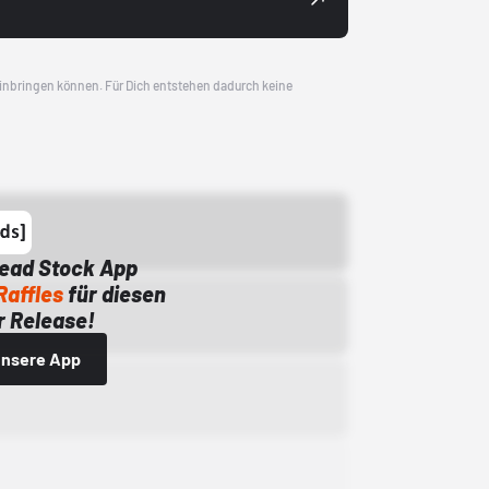
 einbringen können. Für Dich entstehen dadurch keine
Dead Stock App
Raffles
für diesen
 Release!
 unsere App