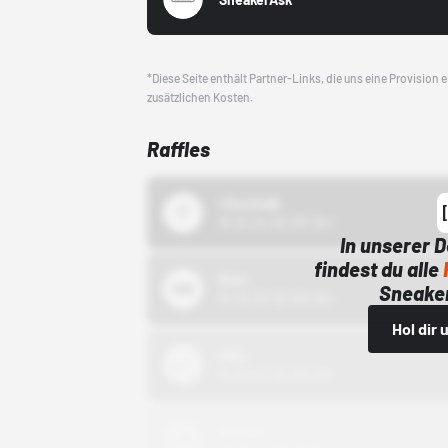
*Diese Seite enthält Partner-Links, die uns eine Provision
zusätzlichen Kosten.
Raffles
43einhalb
15.10.24 00:00 Uhr
In unserer 
findest du alle
Bstn
Sneaker
01.10.22 00:00 Uhr
Hol dir
Nike
01.10.22 00:00 Uhr
Adidas