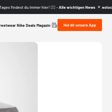
ages findest du immer hier! 👇🏼 –
Alle wichtigen News & Restock
Hol dir unsere App
reetwear
Nike
Deals
Magazin