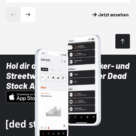
Jetzt ansehen
Hol dir die neuesten Sneaker- und
Streetwear-Brands mit der Dead
Stock App