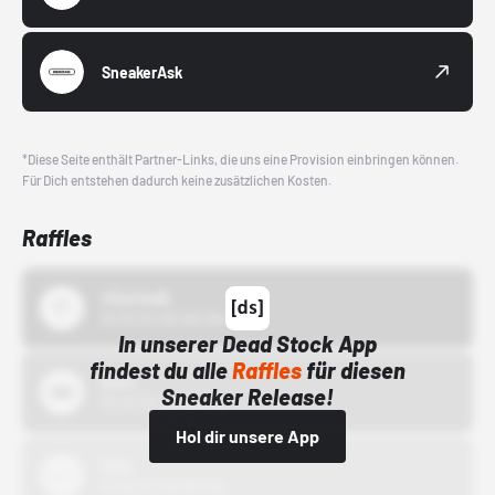
SneakerAsk
*Diese Seite enthält Partner-Links, die uns eine Provision einbringen können.
Für Dich entstehen dadurch keine zusätzlichen Kosten.
Raffles
43einhalb
15.10.24 00:00 Uhr
In unserer Dead Stock App
findest du alle
Raffles
für diesen
Bstn
Sneaker Release!
01.10.22 00:00 Uhr
Hol dir unsere App
Nike
01.10.22 00:00 Uhr