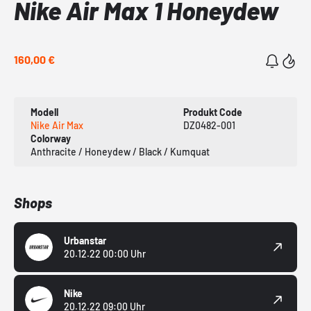
Nike Air Max 1 Honeydew
160,00 €
Modell
Produkt Code
Nike Air Max
DZ0482-001
Colorway
Anthracite / Honeydew / Black / Kumquat
Shops
Urbanstar
20.12.22 00:00 Uhr
Nike
20.12.22 09:00 Uhr