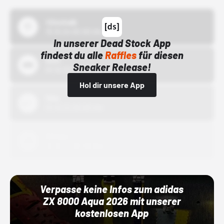
43einhalb
15.10.24 00:00 Uhr
In unserer Dead Stock App
findest du alle
Raffles
für diesen
Bstn
Sneaker Release!
01.10.22 00:00 Uhr
Hol dir unsere App
Nike
01.10.22 00:00 Uhr
Adidas
01.10.22 00:00 Uhr
Verpasse keine Infos zum adidas
ZX 8000 Aqua 2026 mit unserer
kostenlosen App