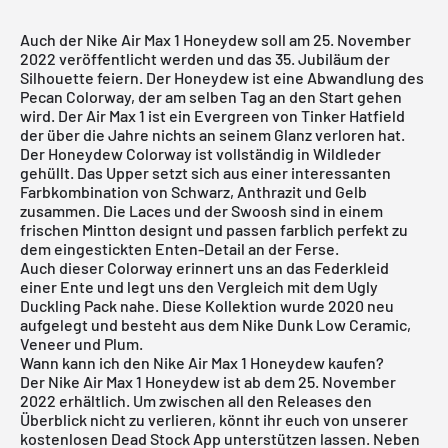
Auch der Nike Air Max 1 Honeydew soll am 25. November
2022 veröffentlicht werden und das 35. Jubiläum der
Silhouette feiern. Der Honeydew ist eine Abwandlung des
Pecan Colorway, der am selben Tag an den Start gehen
wird. Der Air Max 1 ist ein Evergreen von Tinker Hatfield
der über die Jahre nichts an seinem Glanz verloren hat.
Der Honeydew Colorway ist vollständig in Wildleder
gehüllt. Das Upper setzt sich aus einer interessanten
Farbkombination von Schwarz, Anthrazit und Gelb
zusammen. Die Laces und der Swoosh sind in einem
frischen Mintton designt und passen farblich perfekt zu
dem eingestickten Enten-Detail an der Ferse.
Auch dieser Colorway erinnert uns an das Federkleid
einer Ente und legt uns den Vergleich mit dem Ugly
Duckling Pack nahe. Diese Kollektion wurde 2020 neu
aufgelegt und besteht aus dem
Nike Dunk Low Ceramic
,
Veneer
und
Plum
.
Wann kann ich den Nike Air Max 1 Honeydew kaufen?
Der Nike Air Max 1 Honeydew ist ab dem 25. November
2022 erhältlich. Um zwischen all den Releases den
Überblick nicht zu verlieren, könnt ihr euch von unserer
kostenlosen Dead Stock App
unterstützen lassen. Neben