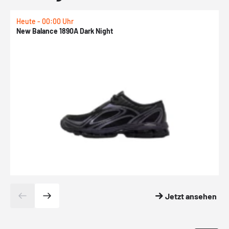
Heute - 00:00 Uhr
H
New Balance 1890A Dark Night
A
Jetzt ansehen