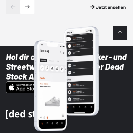
Jetzt ansehen
Hol dir die neuesten Sneaker- und
Streetwear-Brands mit der Dead
Stock App