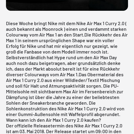
Diese Woche bringt Nike mit dem Nike Air Max 1 Curry 2.0 (
auch bekannt als Moonrock ) einen und verdammt starken
Colourway vom Air Max 1 an den Start.Die Rückkehr des
Air
Max
1 in seinem ursprünglichen Shape war ein voller
Erfolg für Nike und hat mir eigentlich nur gezeigt, wie
groß die Fanbase von dem Modell immer noch ist.
Selbstverständlich hat Hype rund um den Air Max Day
auch noch dazu beigetragen, aber grundsätzlich denke
ich, dass der Markt absolut bereit ist für eine Rückkehr
diverser Colourways vom Air Max 1.Das Obermaterial des
Air Max
1 Curry 2.0 aus einer Wildleder/Textil Mischung
und soll für Halt und Atmungsaktivität sorgen. Die PU-
Mittelsohle mit sichtbarem Max Air im Fersenbereich zur
Dämpfung ist über die Jahre zu einer der beliebtesten
Sohlen der Sneakerbranche geworden. Die
Sohlenkonstruktion des Nike Air Max 1 Curry 2.0 wird von
einer Gummi-Außensohle mit Waffelprofil abgerundet.
Wann kann ich den Air Max 1 Curry 2.0 kaufen?
Der offizielle Releasetermin des Nike Air Max 1 Curry 2.0
ist am 03. Mai 2018.
Der Release startet um 09:00 in den