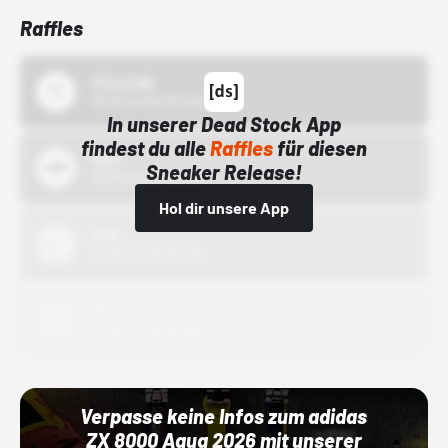
Raffles
43einhalb
15.10.24 00:00 Uhr
In unserer Dead Stock App
findest du alle
Raffles
für diesen
Bstn
Sneaker Release!
01.10.22 00:00 Uhr
Hol dir unsere App
Nike
01.10.22 00:00 Uhr
Adidas
01.10.22 00:00 Uhr
Verpasse keine Infos zum adidas
ZX 8000 Aqua 2026 mit unserer