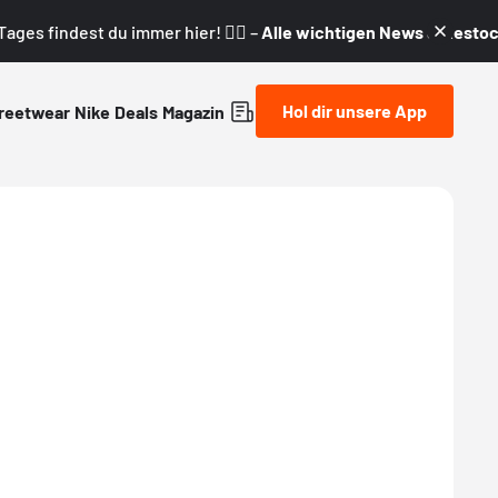
ages findest du immer hier! 👇🏼 –
Alle wichtigen News & Restock
Hol dir unsere App
reetwear
Nike
Deals
Magazin