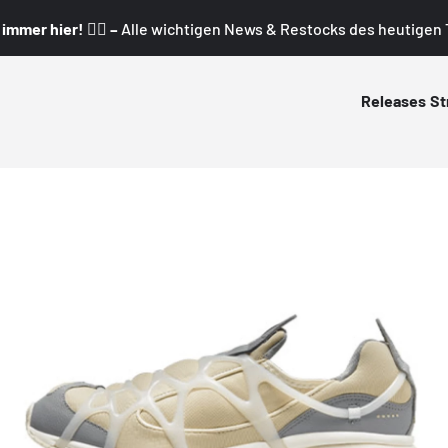
mmer hier! 👇🏼 –
Alle wichtigen News & Restocks des heutigen T
Releases
St