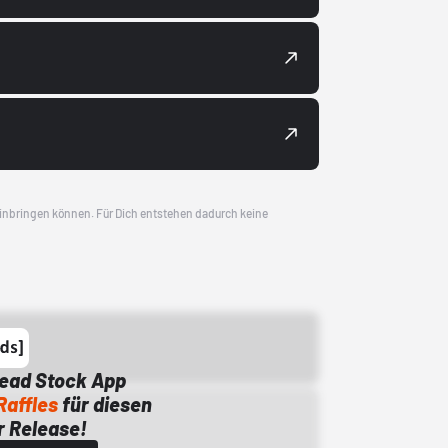
 einbringen können. Für Dich entstehen dadurch keine
Dead Stock App
Raffles
für diesen
 Release!