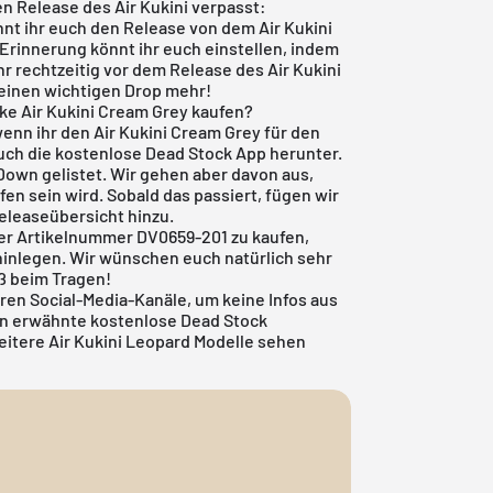
n Release des Air Kukini verpasst:
nt ihr euch den Release von dem Air Kukini
 Erinnerung könnt ihr euch einstellen, indem
hr rechtzeitig vor dem Release des Air Kukini
keinen wichtigen Drop mehr!
ke Air Kukini Cream Grey kaufen?
 wenn ihr den Air Kukini Cream Grey für den
euch die
kostenlose Dead Stock App
herunter.
k Down gelistet. Wir gehen aber davon aus,
fen sein wird. Sobald das passiert, fügen wir
eleaseübersicht
hinzu.
 der Artikelnummer DV0659-201 zu kaufen,
 hinlegen. Wir wünschen euch natürlich sehr
aß beim Tragen!
en Social-Media-Kanäle, um keine Infos aus
en erwähnte
kostenlose Dead Stock
eitere Air Kukini Leopard Modelle sehen