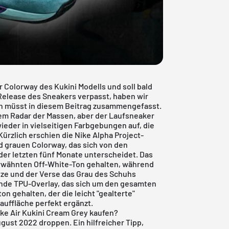
r Colorway des Kukini Modells und soll bald
Release des Sneakers verpasst, haben wir
sen müsst in diesem Beitrag zusammengefasst.
f dem Radar der Massen, aber der Laufsneaker
eder in vielseitigen Farbgebungen auf, die
ürzlich erschien die Nike Alpha Project-
 grauen Colorway, das sich von den
der letzten fünf Monate unterscheidet. Das
 erwähnten Off-White-Ton gehalten, während
tze und der Verse das Grau des Schuhs
rnde TPU-Overlay, das sich um den gesamten
ton gehalten, der die leicht "gealterte"
auffläche perfekt ergänzt.
e Air Kukini Cream Grey kaufen?
August 2022 droppen. Ein hilfreicher Tipp,