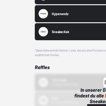
Hypeneedz
SneakerAsk
*Diese Seite enthält Partner-Links, die uns eine Provision
zusätzlichen Kosten.
Raffles
43einhalb
15.10.24 00:00 Uhr
In unserer 
findest du alle
Bstn
Sneaker
01.10.22 00:00 Uhr