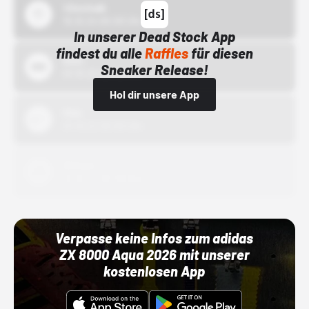
43einhalb
15.10.24 00:00 Uhr
In unserer Dead Stock App
findest du alle
Raffles
für diesen
Bstn
Sneaker Release!
01.10.22 00:00 Uhr
Hol dir unsere App
Nike
01.10.22 00:00 Uhr
Adidas
01.10.22 00:00 Uhr
Verpasse keine Infos zum adidas
ZX 8000 Aqua 2026 mit unserer
kostenlosen App