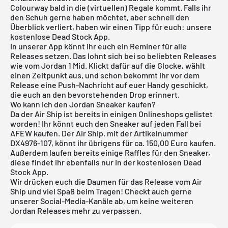
Colourway bald in die (virtuellen) Regale kommt. Falls ihr
den Schuh gerne haben möchtet, aber schnell den
Überblick verliert, haben wir einen Tipp für euch: unsere
kostenlose Dead Stock App
.
In unserer App könnt ihr euch ein Reminer für alle
Releases setzen. Das lohnt sich bei so beliebten Releases
wie vom Jordan 1 Mid. Klickt dafür auf die Glocke, wählt
einen Zeitpunkt aus, und schon bekommt ihr vor dem
Release eine Push-Nachricht auf euer Handy geschickt,
die euch an den bevorstehenden Drop erinnert.
Wo kann ich den Jordan Sneaker kaufen?
Da der Air Ship ist bereits in einigen Onlineshops gelistet
worden! Ihr könnt euch den Sneaker auf jeden Fall bei
AFEW kaufen. Der Air Ship, mit der Artikelnummer
DX4976-107, könnt ihr übrigens für ca. 150,00 Euro kaufen.
Außerdem laufen bereits einige Raffles für den Sneaker,
diese findet ihr ebenfalls nur in der kostenlosen Dead
Stock App.
Wir drücken euch die Daumen für das Release vom Air
Ship und viel Spaß beim Tragen! Checkt auch gerne
unserer Social-Media-Kanäle ab, um keine weiteren
Jordan Releases mehr zu verpassen.