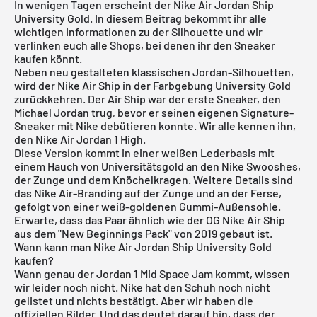
In wenigen Tagen erscheint der Nike Air Jordan Ship
University Gold. In diesem Beitrag bekommt ihr alle
wichtigen Informationen zu der Silhouette und wir
verlinken euch alle Shops, bei denen ihr den Sneaker
kaufen könnt.
Neben neu gestalteten klassischen Jordan-Silhouetten,
wird der Nike Air Ship in der Farbgebung University Gold
zurückkehren. Der Air Ship war der erste Sneaker, den
Michael Jordan trug, bevor er seinen eigenen Signature-
Sneaker mit Nike debütieren konnte. Wir alle kennen ihn,
den
Nike
Air Jordan 1 High
.
Diese Version kommt in einer weißen Lederbasis mit
einem Hauch von Universitätsgold an den Nike Swooshes,
der Zunge und dem Knöchelkragen. Weitere Details sind
das Nike Air-Branding auf der Zunge und an der Ferse,
gefolgt von einer weiß-goldenen Gummi-Außensohle.
Erwarte, dass das Paar ähnlich wie der OG Nike Air Ship
aus dem "New Beginnings Pack" von 2019 gebaut ist.
Wann kann man Nike Air Jordan Ship University Gold
kaufen?
Wann genau der Jordan 1 Mid Space Jam kommt, wissen
wir leider noch nicht. Nike hat den Schuh noch nicht
gelistet und nichts bestätigt. Aber wir haben die
offiziellen Bilder. Und das deutet darauf hin, dass der