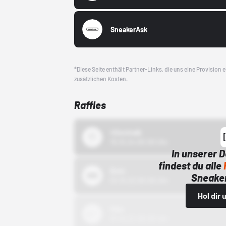
SneakerAsk
*Diese Seite enthält Partner-Links, die uns eine Provision
zusätzlichen Kosten.
Raffles
43einhalb
15.10.24 00:00 Uhr
In unserer 
findest du alle
Bstn
Sneaker
01.10.22 00:00 Uhr
Hol dir
Nike
01.10.22 00:00 Uhr