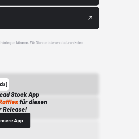
 einbringen können. Für Dich entstehen dadurch keine
Dead Stock App
Raffles
für diesen
 Release!
 unsere App