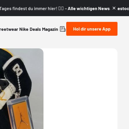
ages findest du immer hier! 👇🏼 –
Alle wichtigen News & Restock
Hol dir unsere App
reetwear
Nike
Deals
Magazin