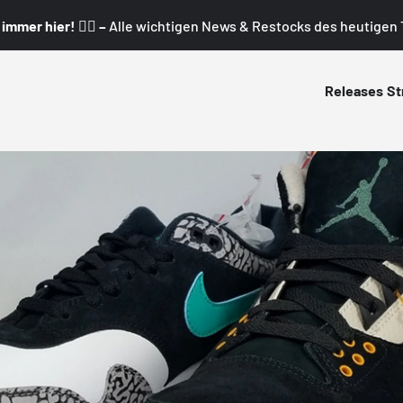
mmer hier! 👇🏼 –
Alle wichtigen News & Restocks des heutigen T
Releases
St